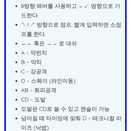
8방향 레버를 사용하고 ←↙ 방향으로 가
드한다.
↖↑↗ 방향으로 점프, 짧게 입력하면 소점
프를 한다.
←← 혹은 →→ 로 대쉬
A – 약펀치
B – 약킥
C – 강공격
D – 스웨이 (라인이동)
AB – 회피공격
CD – 도발
도발은 CD로 쓸 수 있고 캔슬이 가능
넘어질 때 타이밍에 맞춰 D – 테크니컬 라
이즈 (낙법)