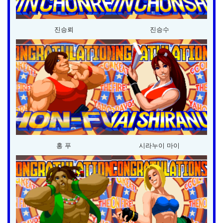
진승뢰
진승수
홍 푸
시라누이 마이