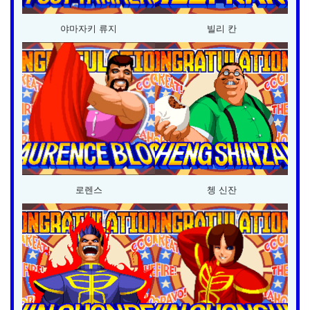
야마자키 류지
빌리 칸
로렌스
쳉 신잔