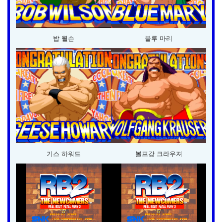
밥 윌슨
블루 마리
기스 하워드
볼프강 크라우져