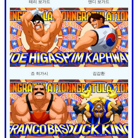
테리 보가드
앤디 보가드
죠 히가시
김갑환