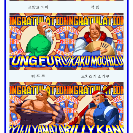
프랑코 배쉬
덕 킹
텅 푸 루
모치즈키 소카쿠