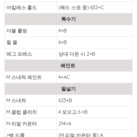
아킬레스 홀드
(헤드 스로 중) 632+C
특수기
더블 롤링
4+B
힐 풀
6+B
레그 프레스
상대 다운 시 2+B
페인트
M 스내쳐 페인트
4+AC
필살기
M 스내쳐
623+B
M 클럽 클러치
4 모으고 6 +B
M 리얼 카운터
214+A
>백 드롭
(M 리얼 카운터 중) A