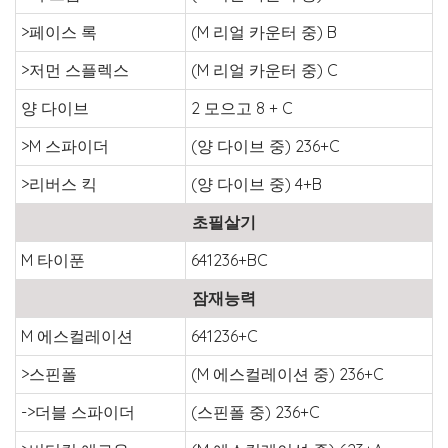
>페이스 록
(M 리얼 카운터 중) B
>저먼 스플렉스
(M 리얼 카운터 중) C
양 다이브
2 모으고 8 + C
>M 스파이더
(양 다이브 중) 236+C
>리버스 킥
(양 다이브 중) 4+B
초필살기
M 타이푼
641236+BC
잠재능력
M 에스컬레이션
641236+C
>스핀폴
(M 에스컬레이션 중) 236+C
->더블 스파이더
(스핀폴 중) 236+C