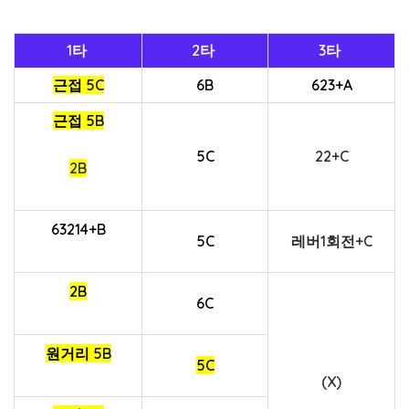
1타
2타
3타
근접 5C
6B
623+A
근접 5B
5C
22+C
2B
63214+B
5C
레버1회전+C
2B
6C
원거리 5B
5C
(X)