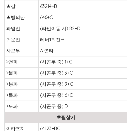
★갈
63214+B
★빙의탄
646+C
과염진
(라인이동 시) 82+D
귀문진
레버1회전+C
사곤무
A 연타
>천파
(사곤무 중) 1+C
>불파
(사곤무 중) 3+C
>봉파
(사곤무 중) 9+C
>돌파
(사곤무 중) 6+C
>도파
(사곤무 중) D
초필살기
이카즈치
64123+BC