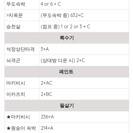
무도속박
4 or 6 + C
>지옥문
(무도속박 중) 632+C
승천살
(점프 중) 1 or 2 or 3 + C
특수기
석장상단타격
3+A
뇌격곤
(상대방 다운 시) 2+C
페인트
마키비시
2+AC
이카즈치
2+BC
필살기
★마키비시
236+A
★원숭이 속박
214+A