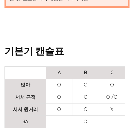
기본기 캔슬표
A
B
C
앉아
O
O
O
서서 근접
O
O
O /O
서서 원거리
O
O
X
3A
O