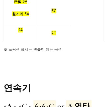
근접 5A
5C
원거리 5A
2A
2C
※ 노랑색 표시는 캔슬이 되는 공격
연속기
5A > 5C >
646+C
or
A 연타