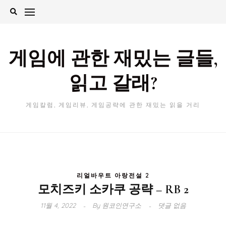
Skip
to
content
게임에 관한 재밌는 글들,
읽고 갈래?
게임칼럼, 게임리뷰, 게임공략에 관한 재밌는 읽을 거리
리얼바우트 아랑전설 2
모치즈키 소카쿠 공략 – RB 2
11월 4, 2022
By
원코인연구소
댓글 없음