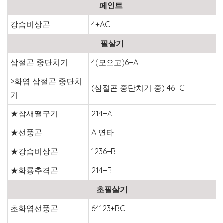
페인트
강습비상곤
4+AC
필살기
삼절곤 중단치기
4(모으고)6+A
>화염 삼절곤 중단치
(삼절곤 중단치기 중) 46+C
기
★참새떨구기
214+A
★선풍곤
A 연타
★강습비상곤
1236+B
★화룡추격곤
214+B
초필살기
초화염선풍곤
64123+BC