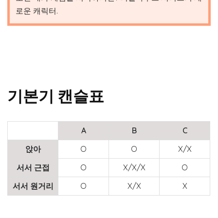
로운 캐릭터.
기본기 캔슬표
A
B
C
앉아
O
O
X/X
서서 근접
O
X/X/X
O
서서 원거리
O
X/X
X