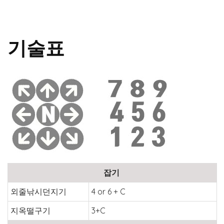
기술표
잡기
외줄낚시던지기
4 or 6 + C
지옥떨구기
3+C