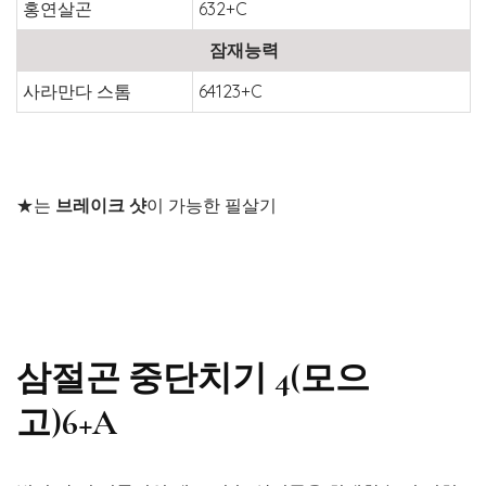
홍연살곤
632+C
잠재능력
사라만다 스톰
64123+C
★는
브레이크 샷
이 가능한 필살기
삼절곤 중단치기 4(모으
고)6+A