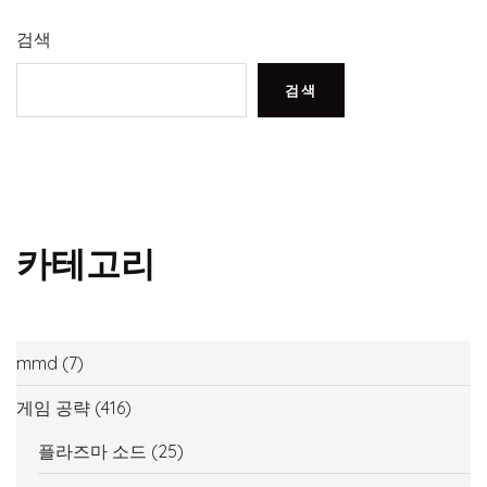
검색
검색
카테고리
mmd
(7)
게임 공략
(416)
플라즈마 소드
(25)