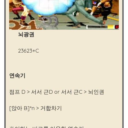
뇌광권
23623+C
연속기
점프 D > 서서 근D or 서서 근C > 뇌인권
[앉아 B]*n > 거합차기