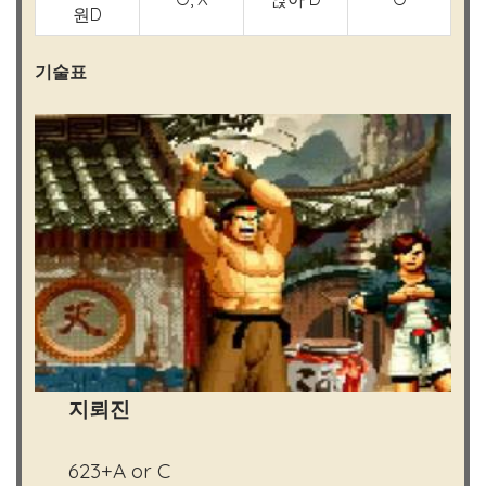
원D
기술표
지뢰진
623+A or C