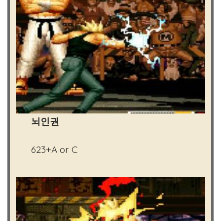
뇌인권
623+A or C