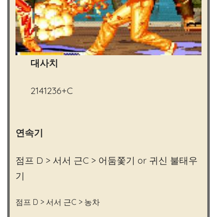
대사치
2141236+C
연속기
점프 D > 서서 근C > 어둠쫓기 or 귀신 불태우
기
점프 D > 서서 근C > 농차