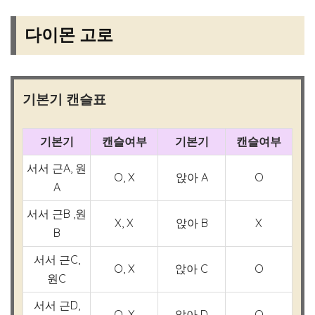
다이몬 고로
기본기 캔슬표
기본기
캔슬여부
기본기
캔슬여부
서서 근A, 원
O, X
앉아 A
O
A
서서 근B ,원
X, X
앉아 B
X
B
서서 근C,
O, X
앉아 C
O
원C
서서 근D,
O, X
앉아 D
O