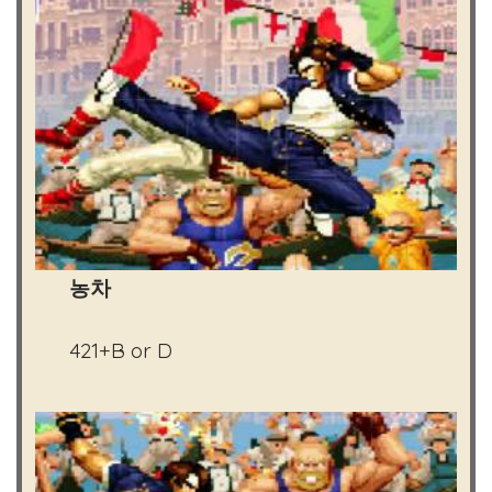
농차
421+B or D