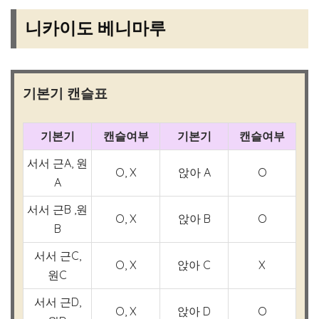
니카이도 베니마루
기본기 캔슬표
기본기
캔슬여부
기본기
캔슬여부
서서 근A, 원
O, X
앉아 A
O
A
서서 근B ,원
O, X
앉아 B
O
B
서서 근C,
O, X
앉아 C
X
원C
서서 근D,
O, X
앉아 D
O