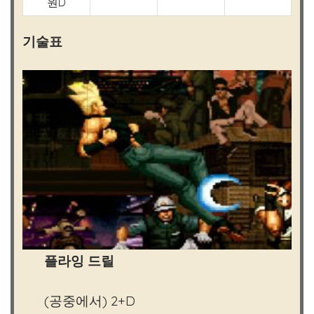
원D
기술표
플라잉 드릴
(공중에서) 2+D