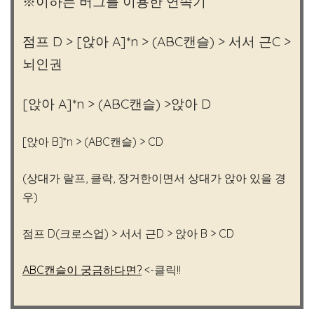
※이하는 버그를 이용한 연속기
점프 D > [앉아 A]*n > (ABC캔슬) > 서서 근C >
뇌인권
[앉아 A]*n > (ABC캔슬) >앉아 D
[앉아 B]*n > (ABC캔슬) > CD
(상대가 랄프, 클락, 장거한이면서 상대가 앉아 있을 경
우)
점프 D(크로스업) > 서서 근D > 앉아 B > CD
ABC캔슬이 궁금하다면?
<-클릭!!