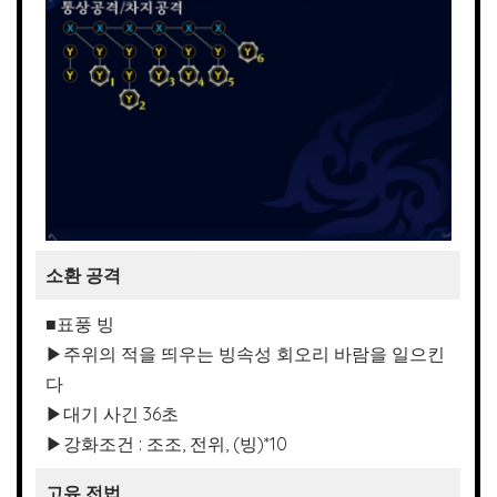
소환 공격
■표풍 빙
▶주위의 적을 띄우는 빙속성 회오리 바람을 일으킨
다
▶대기 사긴 36초
▶강화조건 : 조조, 전위, (빙)*10
고유 전법