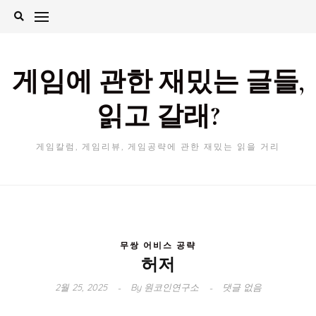
Skip
to
content
게임에 관한 재밌는 글들,
읽고 갈래?
게임칼럼, 게임리뷰, 게임공략에 관한 재밌는 읽을 거리
무쌍 어비스 공략
허저
2월 25, 2025
By
원코인연구소
댓글 없음