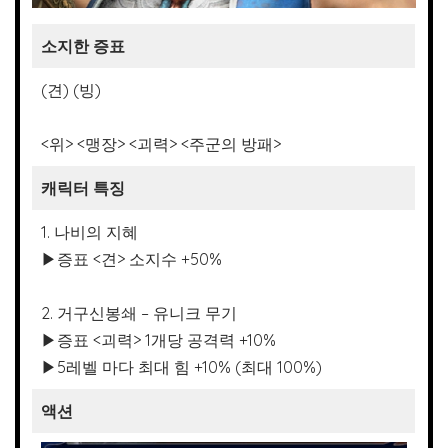
소지한 증표
(견) (빙)
<위> <맹장> <괴력> <주군의 방패>
캐릭터 특징
1. 나비의 지혜
▶증표 <견> 소지수 +50%
2. 거구신봉쇄 – 유니크 무기
▶증표 <괴력> 1개당 공격력 +10%
▶5레벨 마다 최대 힘 +10% (최대 100%)
액션