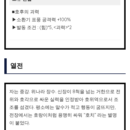
■호후의 괴력
▶소환기 표풍 공격력 +100%
▶발동 조건 : (힘)*5, <괴력>*2
열전
자는 중강. 위나라 장수. 신장이 8척을 넘는 거한으로 전
위와 호각으로 싸운 실력을 인정받아 호위역으로서 조
조를 섬겼다. 평소에는 말수가 적고 행동이 굼뜨지만,
전장에서는 호랑이처럼 용맹히 싸워 “호치” 라는 별명
이 붙었다.