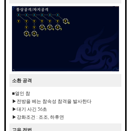
소환 공격
■열인 참
▶전방을 베는 참속성 참격을 발사한다
▶대기 사긴 36초
▶강화조건 : 조조, 하후연
고유 전법