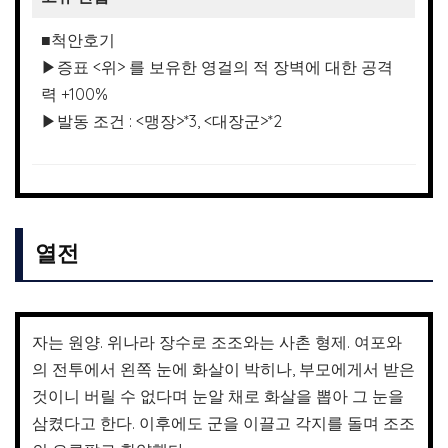
■척안호기
▶증표 <위> 를 보유한 영걸의 적 장벽에 대한 공격
력 +100%
▶발동 조건 : <맹장>*3, <대장군>*2
열전
자는 원양. 위나라 장수로 조조와는 사촌 형제. 여포와
의 전투에서 왼쪽 눈에 화살이 박히나, 부모에게서 받은
것이니 버릴 수 없다며 눈알 채로 화살을 뽑아 그 눈을
삼켰다고 한다. 이후에도 군을 이끌고 각지를 돌며 조조