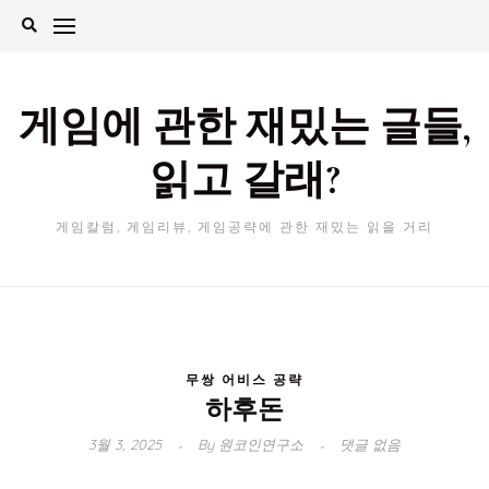
Skip
to
content
게임에 관한 재밌는 글들,
읽고 갈래?
게임칼럼, 게임리뷰, 게임공략에 관한 재밌는 읽을 거리
무쌍 어비스 공략
하후돈
3월 3, 2025
By
원코인연구소
댓글 없음