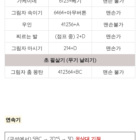
가케이데
6123+베기
맨손 불가
그림자 속이기
6464+아무버튼
맨손가
우인
41236+A
맨손불가
찌르는 발
(점프 중) 2+D
맨손가
그림자 마시기
214+D
맨손가
초 필살기 (무기 날리기)
그림자 춤 몽탄
412364+BC
맨손 불가
연속기
(구석에서) 5BC
→
2D*5
→
3D
※상대 기절