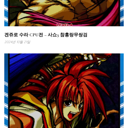
겐쥬로 수라 CPU전 – 사쇼3 참홍랑무쌍검
2024년 10월 21일