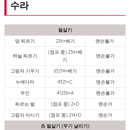
수라
필살기
땅 찌르기
236+베기
맨손불가
(점프 중) 236+베
하늘 찌르기
맨손불가
기
그림자 기우기
63214+베기
맨손불가
누에다마
4321+C
맨손불가
우인
41236+A
맨손불가
찌르는 발
(점프 중) 2+D
맨손가
그림자 마시기
(점프 중) 214+D
맨손가
초 필살기 (무기 날리기)