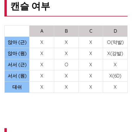
캔슬 여부
A
B
C
D
앉아 (근)
X
X
X
O(약발)
앉아 (원)
X
X
X
X(강발)
서서 (근)
X
O
X
X
서서 (원)
X
X
X
X(6D)
대쉬
X
X
X
X