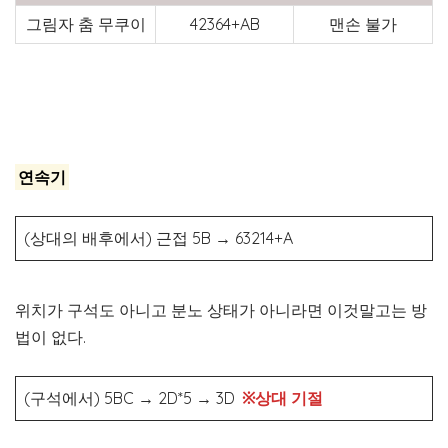
그림자 춤 무쿠이
42364+AB
맨손 불가
연속기
(상대의 배후에서) 근접 5B
→
63214+A
위치가 구석도 아니고 분노 상태가 아니라면 이것말고는 방
법이 없다.
(구석에서) 5BC
→
2D*5
→
3D
※상대 기절