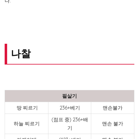
다.
나찰
필살기
땅 찌르기
236+베기
맨손불가
(점프 중) 236+배
하늘 찌르기
맨손 불가
기