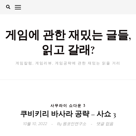
Skip
to
content
게임에 관한 재밌는 글들,
읽고 갈래?
게임칼럼, 게임리뷰, 게임공략에 관한 재밌는 읽을 거리
사무라이 쇼다운 3
쿠비키리 바사라 공략 – 사쇼 3
10월 10, 2022
By
원코인연구소
댓글 없음