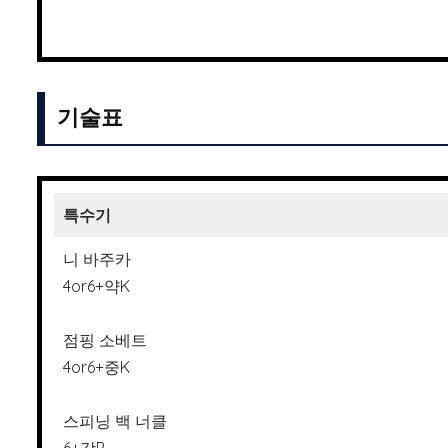
기술표
특수기
니 바주카
4or6+약K
점핑 소베트
4or6+중K
스피닝 백 너클