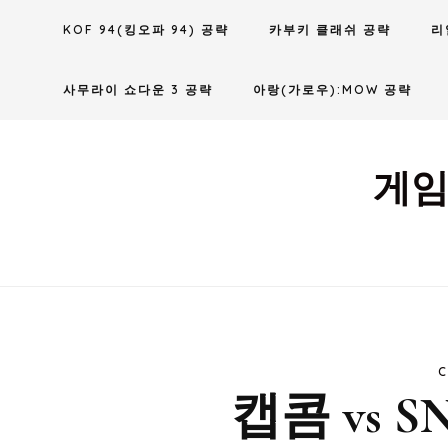
Skip
KOF 94(킹오파 94) 공략
카부키 클래쉬 공략
리
to
content
사무라이 쇼다운 3 공략
아랑(가로우):MOW 공략
게임
C
캡콤 vs S