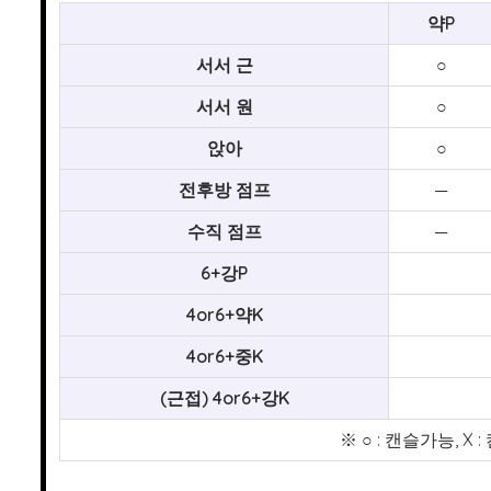
약P
서서 근
○
서서 원
○
앉아
○
전후방 점프
—
수직 점프
—
6+강P
4or6+약K
4or6+중K
(근접) 4or6+강K
※ ○ : 캔슬가능, 