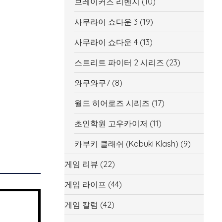
브레이커즈 리벤지
(10)
사무라이 쇼다운 3
(19)
사무라이 쇼다운 4
(13)
스트리트 파이터 2 시리즈
(23)
와쿠와쿠7
(8)
월드 히어로즈 시리즈
(17)
초인학원 고우카이저
(11)
카부키 클래쉬 (Kabuki Klash)
(9)
게임 리뷰
(22)
게임 라이프
(44)
게임 칼럼
(42)