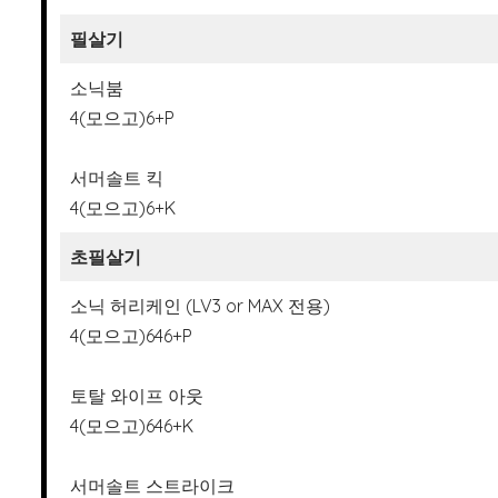
필살기
소닉붐
4(모으고)6+P
서머솔트 킥
4(모으고)6+K
초필살기
소닉 허리케인 (LV3 or MAX 전용)
4(모으고)646+P
토탈 와이프 아웃
4(모으고)646+K
서머솔트 스트라이크