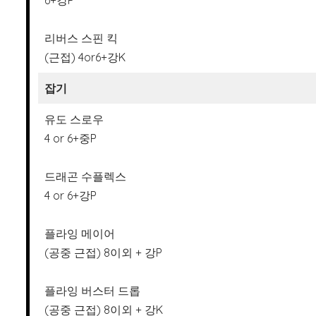
6+강P
리버스 스핀 킥
(근접) 4or6+강K
잡기
유도 스로우
4 or 6+중P
드래곤 수플렉스
4 or 6+강P
플라잉 메이어
(공중 근접) 8이외 + 강P
플라잉 버스터 드롭
(공중 근접) 8이외 + 강K