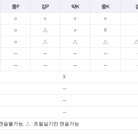
중P
강P
약K
중K
○
○
○
○
○
△
○
X
○
△
△
△
△
—
—
—
—
—
—
—
—
X
—
—
—
X : 캔슬불가능, △ : 초필살기만 캔슬가능