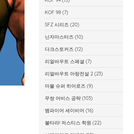
KOF 94
(13)
KOF 98
(7)
SFZ 시리즈
(20)
닌자마스터즈
(10)
다크스토커즈
(12)
리얼바우트 스페셜
(7)
리얼바우트 아랑전설 2
(23)
마블 슈퍼 히어로즈
(9)
무쌍 어비스 공략
(103)
뱀파이어 세이비어
(16)
불타라! 저스티스 학원
(22)