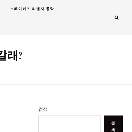
브레이커즈 리벤지 공략
갈래?
검색
검
색