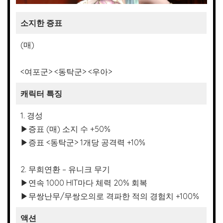
소지한 증표
(매)
<여포군> <동탁군> <우아>
캐릭터 특징
1. 경성
▶증표 (매) 소지 수 +50%
▶증표 <동탁군> 1개당 공격력 +10%
2. 무희연환 – 유니크 무기
▶연속 1000 HIT마다 체력 20% 회복
▶무쌍난무/무쌍오의로 격파한 적의 경험치 +100%
액션