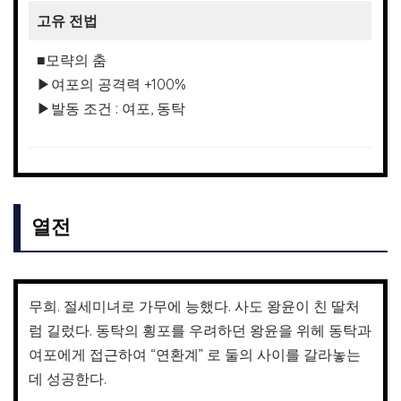
고유 전법
■모략의 춤
▶여포의 공격력 +100%
▶발동 조건 : 여포, 동탁
열전
무희. 절세미녀로 가무에 능했다. 사도 왕윤이 친 딸처
럼 길렀다. 동탁의 횡포를 우려하던 왕윤을 위헤 동탁과
여포에게 접근하여 “연환계” 로 둘의 사이를 갈라놓는
데 성공한다.