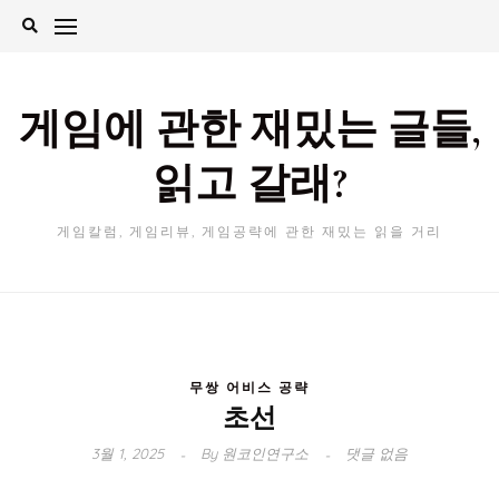
Skip
to
content
게임에 관한 재밌는 글들,
읽고 갈래?
게임칼럼, 게임리뷰, 게임공략에 관한 재밌는 읽을 거리
무쌍 어비스 공략
초선
3월 1, 2025
By
원코인연구소
댓글 없음