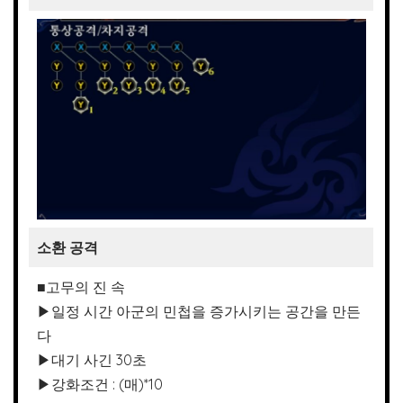
소환 공격
■고무의 진 속
▶일정 시간 아군의 민첩을 증가시키는 공간을 만든
다
▶대기 사긴 30초
▶강화조건 : (매)*10