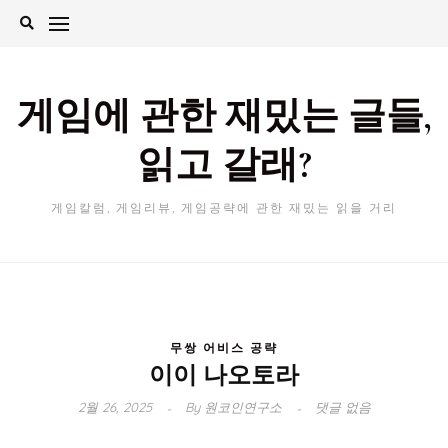
Skip
to
content
게임에 관한 재밌는 글들,
읽고 갈래?
게임칼럼, 게임리뷰, 게임공략에 관한 재밌는 읽을 거리
무쌍 어비스 공략
이이 나오토라
2월 26, 2025
By
원코인연구소
댓글 없음