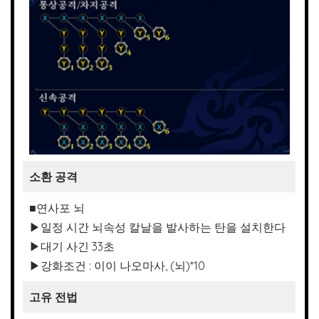
소환 공격
■연사포 뇌
▶일정 시간 뇌속성 칼날을 발사하는 탄을 설치한다
▶대기 사긴 33초
▶강화조건 : 이이 나오마사, (뇌)*10
고유 전법