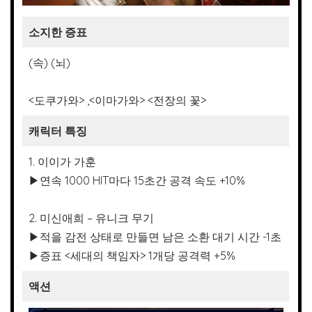
소지한 증표
(속) (뇌)
<도쿠가와> ,<이마가와> <전장의 꽃>
캐릭터 특징
1. 이이가 가훈
▶연속 1000 HIT마다 15초간 공격 속도 +10%
2. 미신애희 – 유니크 무기
▶적을 감전 상태로 만들면 남은 소환 대기 시간 -1초
▶증표 <세대의 책임자> 1개당 공격력 +5%
액션