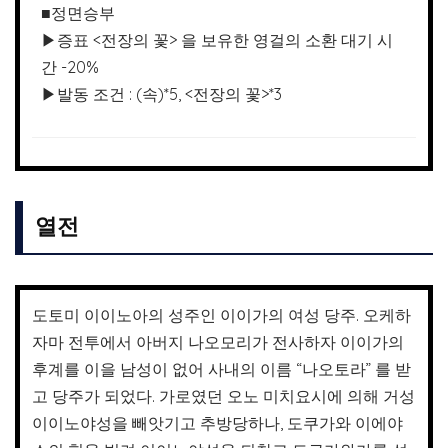
■정면승부
▶증표 <전장의 꽃> 을 보유한 영걸의 소환 대기 시
간 -20%
▶발동 조건 : (속)*5, <전장의 꽃>*3
열전
도토미 이이노아의 성주인 이이가의 여성 당주. 오케하
자마 전투에서 아버지 나오모리가 전사하자 이이가의
후계를 이을 남성이 없어 사내의 이름 “나오토라” 를 받
고 당주가 되었다. 가로였던 오노 미치요시에 의해 거성
이이노야성을 빼앗기고 추방당하나, 도쿠가와 이에야