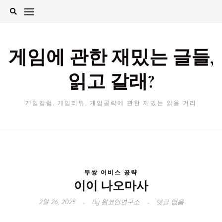
Skip
to
content
게임에 관한 재밌는 글들,
읽고 갈래?
게임칼럼, 게임리뷰, 게임공략에 관한 재밌는 읽을 거리
무쌍 어비스 공략
이이 나오마사
2월 26, 2025
By
원코인연구소
댓글 없음