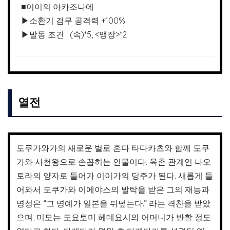
■이이의 아카조나에
▶소환기 검무 공격력 +100%
▶발동 조건 : (속)*5, <맹장>*2
열전
도쿠가와가의 새로운 별로 혼다 타다카츠와 함께 도쿠
가와 사천왕으로 손꼽히는 인물이다. 육촌 관계인 나오
토라의 양자로 들어가 이이가의 당주가 된다. 새롭게 들
어와서 도쿠가와 이에야스의 발탁을 받은 그의 재능과
명성은 “그 명예가 일본을 뒤덮는다.” 라는 격찬을 받았
으며, 미모는 도요토미 헤데요시의 어머니가 반할 정도