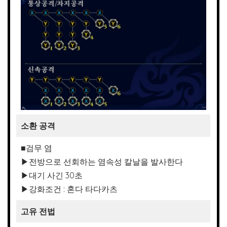
소환 공격
■검무 염
▶전방으로 선회하는 염속성 칼날을 발사한다
▶대기 사긴 30초
▶강화조건 : 혼다 타다카츠
고유 전법