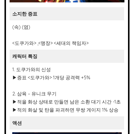
소지한 증표
(속) (염)
<도쿠가와> ,<맹장> <세대의 책임자>
캐릭터 특징
1. 도쿠가와의 신성
▶증표 <도쿠가와> 1개당 공격력 +5%
2. 삼육 – 유니크 무기
▶적을 화상 상태로 만들면 남은 소환 대기 시간 -1초
▶적의 화살 및 탄을 파괴하면 무쌍 게이지 1% 상승
액션