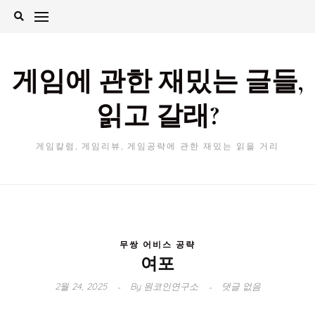
Skip
to
content
게임에 관한 재밌는 글들,
읽고 갈래?
게임칼럼, 게임리뷰, 게임공략에 관한 재밌는 읽을 거리
무쌍 어비스 공략
여포
2월 24, 2025
By
원코인연구소
댓글 없음