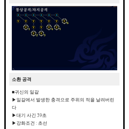
소환 공격
■귀신의 일갈
▶일갈에서 발생한 충격으로 주위의 적을 날려버린
다
▶대기 사긴 39초
▶강화조건 : 초선