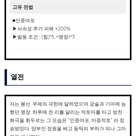
고유 전법
■인중여포
▶뇌속성 추가 피해 +200%
▶발동 조건 : (힘)*5, <맹장>*3
열전
자는 봉선. 무예의 극한에 달하였으며 궁술과 기마에 능
했던 맹장. 하루에 천 리를 달리는 적토마를 타고 방천
화극을 휘두르는 그 모습은 “인중여포, 마중적토” 라 칭
송받았다. 양부인 정원을 베고 동탁의 부하가 되나 그마