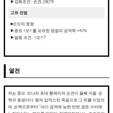
▶강화조건 : 손견, (매)*8
고유 전법
■손오의 호령
▶증표 <오> 를 보유한 영걸의 공격력 +40%
▶발동 조건 : <오>*7
열전
자는 중모. 오나라 초대 황제이자 손견이 둘째 아들. 손
책의 동생이다. 형의 갑작스런 죽음으로 그 뒤를 이었으
며, 손책으로부터 “내가 공격에 능한 반면 권은 수비에