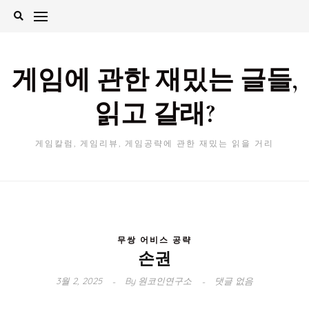
Skip
to
content
게임에 관한 재밌는 글들,
읽고 갈래?
게임칼럼, 게임리뷰, 게임공략에 관한 재밌는 읽을 거리
무쌍 어비스 공략
손권
3월 2, 2025
By
원코인연구소
댓글 없음