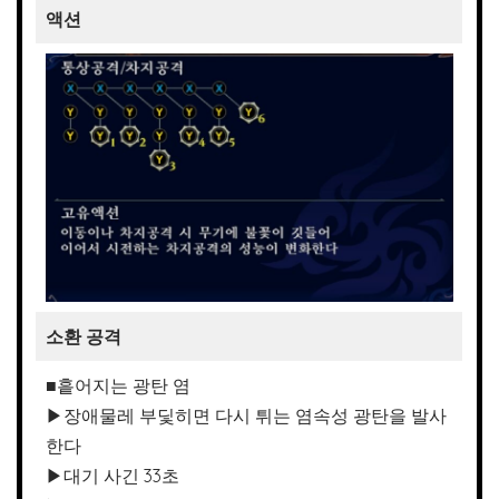
액션
소환 공격
■흩어지는 광탄 염
▶장애물레 부딫히면 다시 튀는 염속성 광탄을 발사
한다
▶대기 사긴 33초