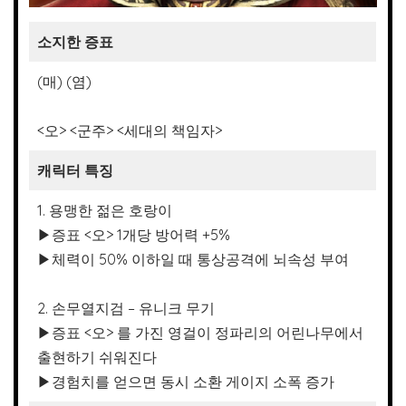
소지한 증표
(매) (염)
<오> <군주> <세대의 책임자>
캐릭터 특징
1. 용맹한 젊은 호랑이
▶증표 <오> 1개당 방어력 +5%
▶체력이 50% 이하일 때 통상공격에 뇌속성 부여
2. 손무열지검 – 유니크 무기
▶증표 <오> 를 가진 영걸이 정파리의 어린나무에서
출현하기 쉬워진다
▶경험치를 얻으면 동시 소환 게이지 소폭 증가