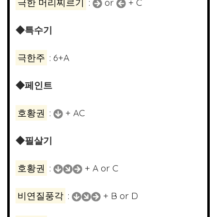
극한 머리찌르기
:
or
+ C
◆특수기
극한주
: 6+A
◆페인트
호황권
:
+ AC
◆필살기
호황권
:
+ A or C
비연질풍각
:
+ B or D