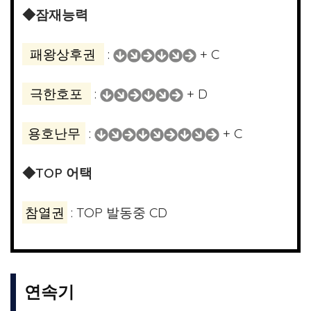
◆잠재능력
패왕상후권
:
+ C
극한호포
:
+ D
용호난무
:
+ C
◆TOP 어택
참열권
: TOP 발동중 CD
연속기