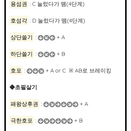
용섬권
: C 눌렀다가 뗌(4단계)
호섬각
: D 눌렀다가 뗌(4단계)
상단쓸기
:
+ A
하단쓸기
:
+ B
호포
:
+ A or C ※ AB로 브레이킹
◆초필살기
패왕상후권
:
+ A
극한호포
:
+ B