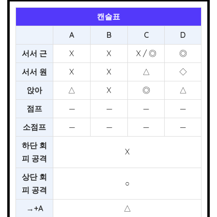
캔슬표
A
B
C
D
서서 근
X
X
X / ◎
◎
서서 원
X
X
△
◇
앉아
△
X
◎
△
점프
—
—
—
—
소점프
—
—
—
—
하단 회
X
피 공격
상단 회
○
피 공격
→+A
△