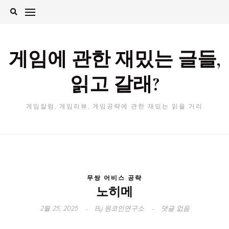
Skip
to
content
게임에 관한 재밌는 글들,
읽고 갈래?
게임칼럼, 게임리뷰, 게임공략에 관한 재밌는 읽을 거리
무쌍 어비스 공략
노히메
2월 25, 2025
By
원코인연구소
댓글 없음