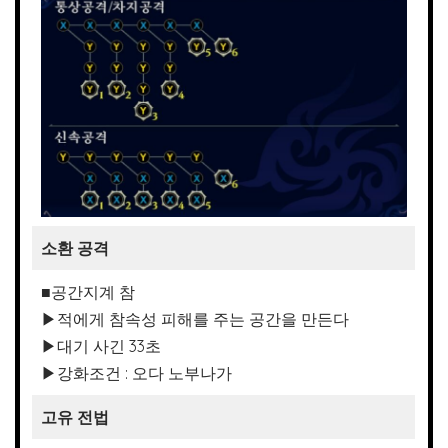
소환 공격
■공간지계 참
▶적에게 참속성 피해를 주는 공간을 만든다
▶대기 사긴 33초
▶강화조건 : 오다 노부나가
고유 전법