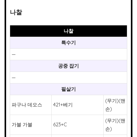
나찰
나찰
특수기
—
공중 잡기
—
필살기
(무기)(맨
파구나 데오스
421+베기
손)
(무기)(맨
가블 가블
623+C
손)