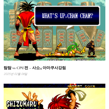
탐탐 vs CPU전 – 사쇼4 아마쿠사강림
2025년 02월 08일