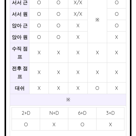
서서 근
O
O
X/X
O
서서 원
O
O
X/X
O
※
앉아 근
O
O
X
O
앉아 원
O
O
X
X
수직 점
X
X
X
X
X
프
전후 점
X
X
X
X
X
프
대쉬
X
X
X
O
X
※
2+D
N+D
6+D
3+D
O
X
O
X