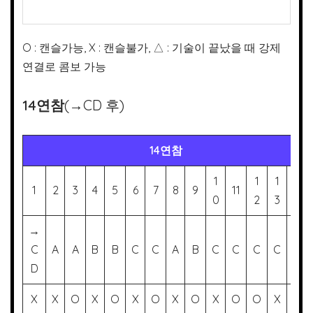
O : 캔슬가능, X : 캔슬불가, △ : 기술이 끝났을 때 강제
연결로 콤보 가능
14연참
(→CD 후)
14연참
1
1
1
1
1
2
3
4
5
6
7
8
9
11
0
2
3
4
→
C
A
A
B
B
C
C
A
B
C
C
C
C
C
D
X
X
O
X
O
X
O
X
O
X
O
O
X
X