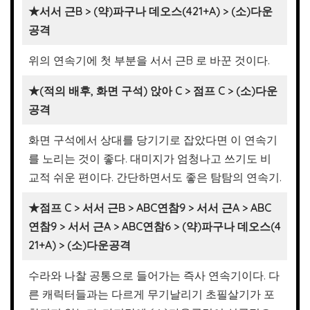
★서서 근B > (약)파구나 데오스(421+A) > (소)다운
공격
위의 연속기에 첫 부분을 서서 근B 로 바꾼 것이다.
★(적의 배후, 화면 구석) 앉아 C > 점프 C > (소)다운
공격
화면 구석에서 상대를 당기기로 잡았다면 이 연속기
를 노리는 것이 좋다. 대미지가 엄청나고 쓰기도 비
교적 쉬운 편이다. 간단하면서도 좋은 탐탐의 연속기.
★점프 C > 서서 근B > ABC연참9 > 서서 근A > ABC
연참9 > 서서 근A > ABC연참6 > (약)파구나 데오스(4
21+A) > (소)다운공격
수라와 나찰 공통으로 들어가는 즉사 연속기이다. 다
른 캐릭터들과는 다르게 무기날리기 초필살기가 포