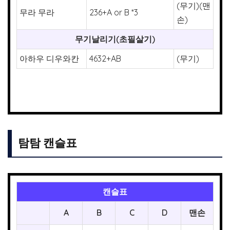
(무기)(맨
무라 무라
236+A or B *3
손)
무기날리기(초필살기)
아하우 디우와칸
4632+AB
(무기)
탐탐 캔슬표
캔슬표
A
B
C
D
맨손