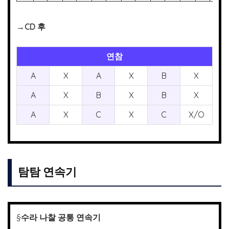
→CD 후
연참
A
X
A
X
B
X
A
X
B
X
B
X
A
X
C
X
C
X/O
탐탐 연속기
§
수라 나찰 공통 연속기