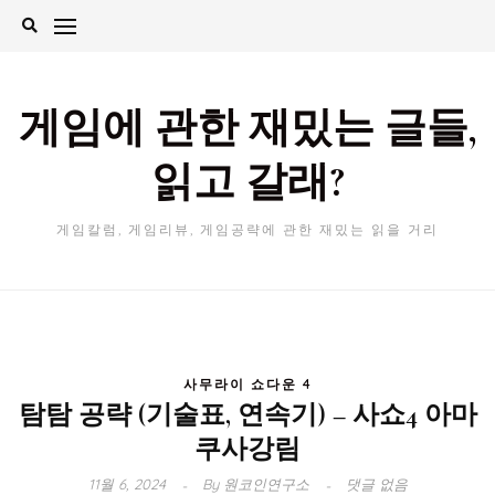
Skip
to
content
게임에 관한 재밌는 글들,
읽고 갈래?
게임칼럼, 게임리뷰, 게임공략에 관한 재밌는 읽을 거리
사무라이 쇼다운 4
탐탐 공략 (기술표, 연속기) – 사쇼4 아마
쿠사강림
11월 6, 2024
By
원코인연구소
댓글 없음