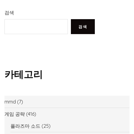
검색
검색
카테고리
mmd
(7)
게임 공략
(416)
플라즈마 소드
(25)