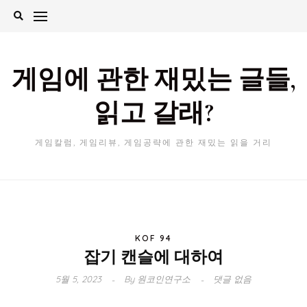
Skip
to
content
게임에 관한 재밌는 글들,
읽고 갈래?
게임칼럼, 게임리뷰, 게임공략에 관한 재밌는 읽을 거리
KOF 94
잡기 캔슬에 대하여
5월 5, 2023
By
원코인연구소
댓글 없음