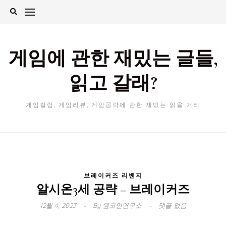
Skip
to
content
게임에 관한 재밌는 글들,
읽고 갈래?
게임칼럼, 게임리뷰, 게임공략에 관한 재밌는 읽을 거리
브레이커즈 리벤지
알시온3세 공략 – 브레이커즈
12월 4, 2023
By
원코인연구소
댓글 없음