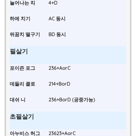
늘어나는 킥
4+D
하에 치기
AC 동시
뒤꿈치 떨구기
BD 동시
필살기
포이즌 포그
236+AorC
데들리 클로
214+BorD
대쉬 니
236+BorD (공중가능)
초필살기
아누비스 허그
23623+AorC