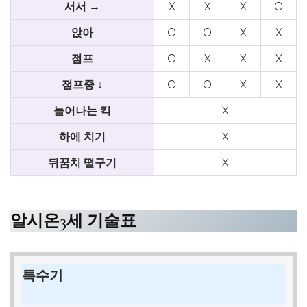
서서 →
X
X
X
O
앉아
O
O
X
X
점프
O
X
X
X
점프중 ↓
O
O
X
X
늘어나는 킥
X
하에 치기
X
뒤꿈치 떨구기
X
알시온3세 기술표
특수기