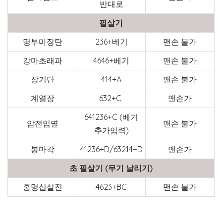
반대로
필살기
명부마장탄
236+베기
맨손 불가
강마초래파
4646+베기
맨손 불가
장기단
414+A
맨손 불가
계열장
632+C
맨손가
641236+C (베기
암전입멸
맨손 불가
추가입력)
봉마각
41236+D/63214+D
맨손가
초 필살기 (무기 날리기)
홍명십살진
4623+BC
맨손 불가