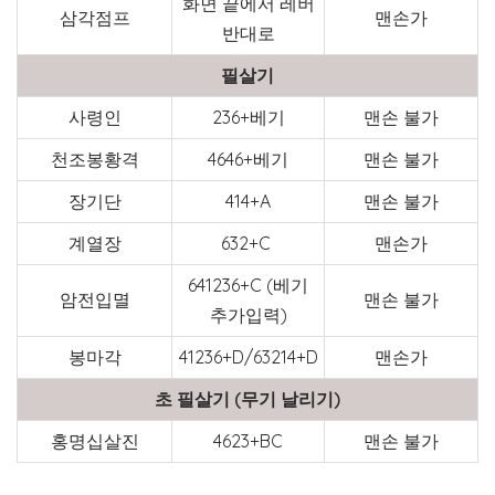
화면 끝에서 레버
삼각점프
맨손가
반대로
필살기
사령인
236+베기
맨손 불가
천조봉황격
4646+베기
맨손 불가
장기단
414+A
맨손 불가
계열장
632+C
맨손가
641236+C (베기
암전입멸
맨손 불가
추가입력)
봉마각
41236+D/63214+D
맨손가
초 필살기 (무기 날리기)
홍명십살진
4623+BC
맨손 불가