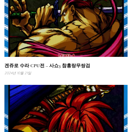
겐쥬로 수라 CPU전 – 사쇼3 참홍랑무쌍검
2024년 10월 21일