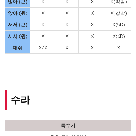
앉아 (근)
X
X
X
X(약발)
앉아 (원)
X
X
X
X(강발)
서서 (근)
X
X
X
X(5D)
서서 (원)
X
X
X
X(6D)
대쉬
X/X
X
X
X
수라
특수기