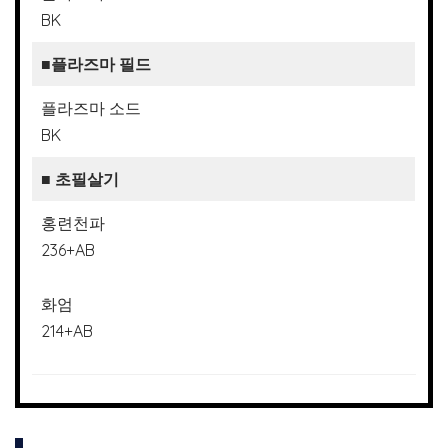
BK
■플라즈마 필드
플라즈마 소드
BK
■ 초필살기
홍련천파
236+AB
화엄
214+AB