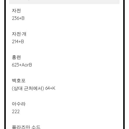
자전
236+B
자전·개
214+B
홍련
623+AorB
백호포
(상대 근처에서) 64+K
아수라
222
플라즈마 소드