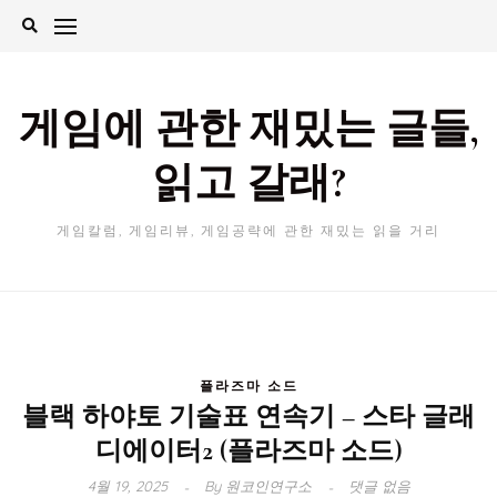
Skip
to
content
게임에 관한 재밌는 글들,
읽고 갈래?
게임칼럼, 게임리뷰, 게임공략에 관한 재밌는 읽을 거리
플라즈마 소드
블랙 하야토 기술표 연속기 – 스타 글래
디에이터2 (플라즈마 소드)
4월 19, 2025
By
원코인연구소
댓글 없음