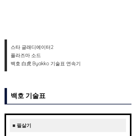
스타 글래디에이터2
플라즈마 소드
백호 白虎 Byakko 기술표 연속기
백호 기술표
■ 필살기