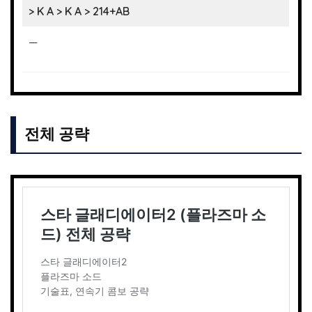
> K A > K A > 214+AB
—
전체 공략