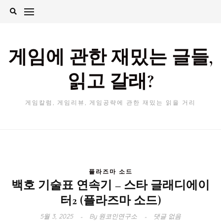
Skip
to
content
게임에 관한 재밌는 글들,
읽고 갈래?
게임칼럼, 게임리뷰, 게임공략에 관한 재밌는 읽을 거리
플라즈마 소드
백호 기술표 연속기 – 스타 글래디에이
터2 (플라즈마 소드)
5월 3, 2025
By
원코인연구소
댓글 없음