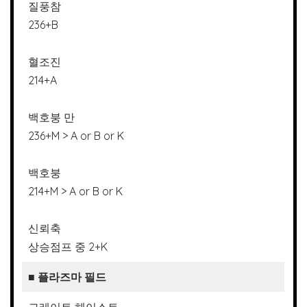
질풍참
236+B
혈조진
214+A
백호붕 만
236+M > A or B or K
백호붕
214+M > A or B or K
신뢰축
상승점프 중 2+K
■ 플라즈마 필드
그레이트 헤이스트