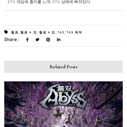
STG 게임에 흥미를 느껴, STG 삼매에 빠져있다.
,
,
,
,
,
철권
철권 4
진
철권 4 진
TAS
TAS 제작
Share :
Related Posts