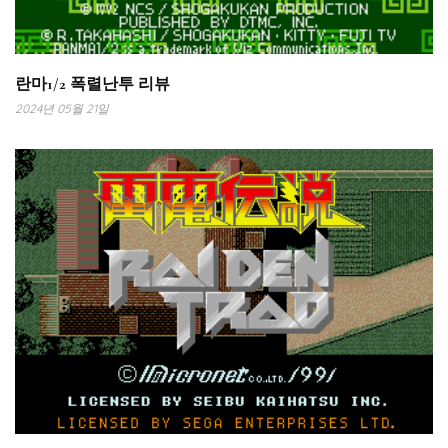
란마1/2 폭렬난투 리뷰
2024년 05월 21일