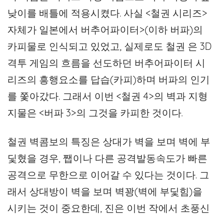
낮이를 배틀에 적용시켰다. 사실 <철권 시리즈>
자체가 일본에서 버추어파이터>(이하 버파)의
카피물로 인식되고 있었고, 실제로도 철권 은 3D
격투 게임의 흐름을 선도하던 버추어파이터 시
리즈의 흥행요소를 답습(카피)하며 버파의 인기
를 쫓아갔다. 그래서 이번 <철권 4>의 벽과 지형
지물은 <버파 3>의 그것을 카피한 것이다.
철권 벽콤보의 특징은 상대가 벽을 보며 벽에 부
딫혔을 경우, 쨉이나 다른 공격발동속도가 빠른
공격으로 무한으로 이어갈 수 있다는 것이다. 그
래서 상대방이 벽을 보며 벽꽝(벽에 부딫힘)을
시키는 것이 중요한데, 진은 이번 작에서 초풍신