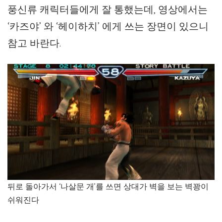
풍신류 캐릭터들에게 잘 통했는데, 영상에서는
‘카즈야’ 와 ‘헤이하치’ 에게 쓰는 장면이 있으니
참고 바란다.
뒤로 돌아가서 ‘나살문 개’를 쓰면 상대가 벽을 보는 벽꽝이
쉬워진다