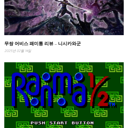
무쌍 어비스 패미통 리뷰 – 니시카와군
2025년 02월 14일