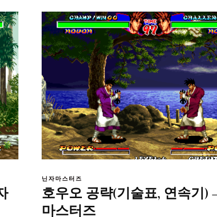
닌자마스터즈
자
호우오 공략(기술표, 연속기) 
마스터즈