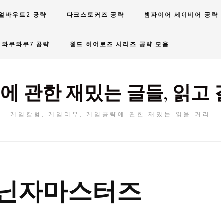
얼바우트2 공략
다크스토커즈 공략
뱀파이어 세이비어 공략
와쿠와쿠7 공략
월드 히어로즈 시리즈 공략 모음
에 관한 재밌는 글들, 읽고 
게임칼럼, 게임리뷰, 게임공략에 관한 재밌는 읽을 거리
닌자마스터즈