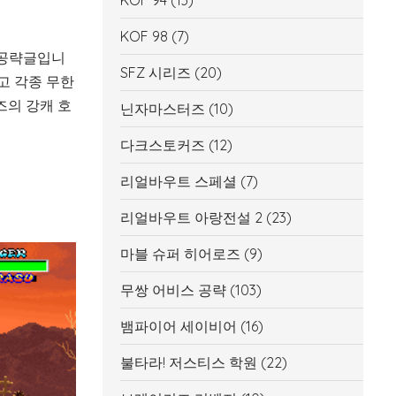
KOF 94
(13)
KOF 98
(7)
 공략글입니
SFZ 시리즈
(20)
고 각종 무한
의 강캐 호
닌자마스터즈
(10)
다크스토커즈
(12)
리얼바우트 스페셜
(7)
리얼바우트 아랑전설 2
(23)
마블 슈퍼 히어로즈
(9)
무쌍 어비스 공략
(103)
뱀파이어 세이비어
(16)
불타라! 저스티스 학원
(22)