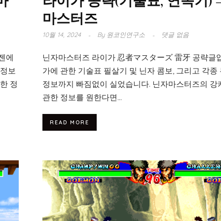
마
라이가 공략(기술표, 연속기) 
마스터즈
10월 14, 2024
By
원코인연구소
댓글 없음
운젠에
닌자마스터즈 라이가 忍者マスターズ 雷牙 공략글입
 정보
가에 관한 기술표 필살기 및 닌자 콤보, 그리고 각종
한 정
정보까지 빠짐없이 실었습니다. 닌자마스터즈의 강
관한 정보를 원한다면...
READ MORE