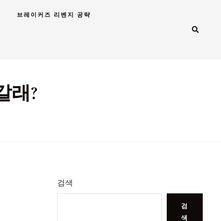
브레이커즈 리벤지 공략
갈래?
검색
검
색