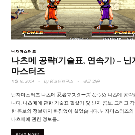
닌자마스터즈
나츠메 공략(기술표, 연속기) – 닌
마스터즈
11월 16, 2024
By
원코인연구소
댓글 없음
닌자마스터즈 나츠메 忍者マスターズ なつめ 나츠메 공략
니다. 나츠메에 관한 기술표 필살기 및 닌자 콤보, 그리고 각
한 콤보의 정보까지 빠짐없이 실었습니다. 닌자마스터즈의
나츠메에 관한 정보를...
READ MORE