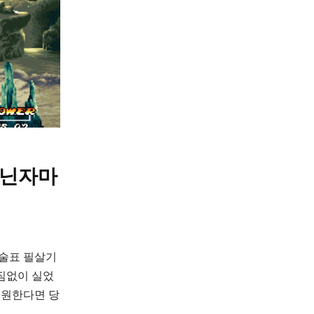
 닌자마
술표 필살기
빠짐없이 실었
 원한다면 당