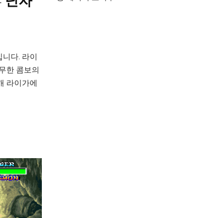
– 닌자
니다. 라이
 무한 콤보의
캐 라이가에