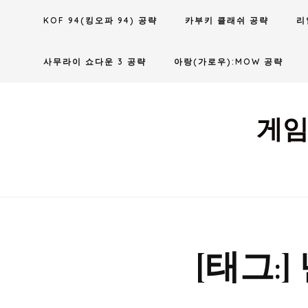
Skip
KOF 94(킹오파 94) 공략
카부키 클래쉬 공략
리
to
content
사무라이 쇼다운 3 공략
아랑(가로우):MOW 공략
게임
[태그:]