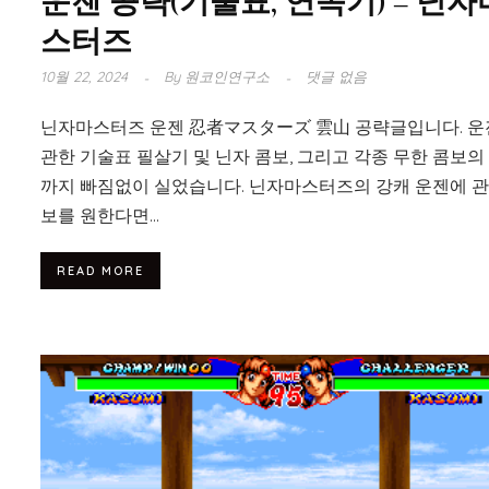
운젠 공략(기술표, 연속기) – 닌자
스터즈
10월 22, 2024
By
원코인연구소
댓글 없음
닌자마스터즈 운젠 忍者マスターズ 雲山 공략글입니다. 
관한 기술표 필살기 및 닌자 콤보, 그리고 각종 무한 콤보의
까지 빠짐없이 실었습니다. 닌자마스터즈의 강캐 운젠에 관
보를 원한다면...
READ MORE