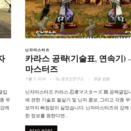
닌자마스터즈
자
카라스 공략(기술표, 연속기) 
마스터즈
11월 3, 2024
By
원코인연구소
댓글 없음
글입
닌자마스터즈 카라스 忍者マスターズ 鴉 공략글입니
종 무
에 관한 기술표 필살기 및 닌자 콤보, 그리고 각종 무
 강캐
보까지 빠짐없이 실었습니다. 닌자마스터즈의 강캐 
한 정보를 원한다면...
READ MORE