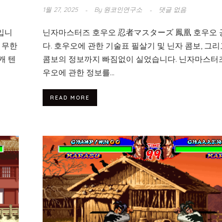
1월 27, 2025
By
원코인연구소
댓글 없음
입니
닌자마스터즈 호우오 忍者マスターズ 鳳凰 호우오
 무한
다. 호우오에 관한 기술표 필살기 및 닌자 콤보, 그리
캐 텐
콤보의 정보까지 빠짐없이 실었습니다. 닌자마스터즈
우오에 관한 정보를...
READ MORE