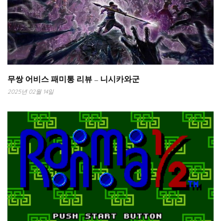
무쌍 어비스 패미통 리뷰 – 니시카와군
2025년 02월 14일