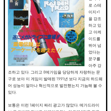
로 스테
이지+1
을 강조
하고 있
고 아케
이드를
뛰어 넘
었다는
문구를
아주 강
조하고 있다. 그리고 8메가임을 당당하게 자랑하는 문
구로 보아 이 게임이 발매된 1991년 보다 지금의 하드웨
어 성능이 얼마나 혁신적으로 발전했는지 가늠해 볼 수
있다.
보통은 이런 1페이지 짜리 광고가 많았다. 메가드라이