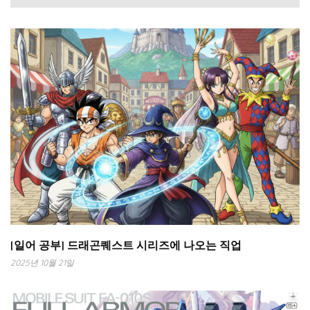
[일어 공부] 드래곤퀘스트 시리즈에 나오는 직업
2025년 10월 21일