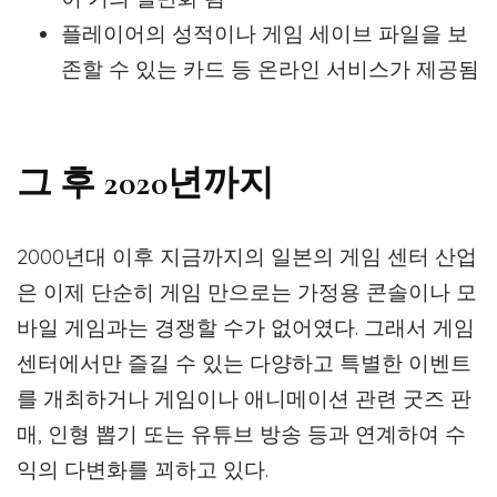
플레이어의 성적이나 게임 세이브 파일을 보
존할 수 있는 카드 등 온라인 서비스가 제공됨
그 후 2020년까지
2000년대 이후 지금까지의 일본의 게임 센터 산업
은 이제 단순히 게임 만으로는 가정용 콘솔이나 모
바일 게임과는 경쟁할 수가 없어였다. 그래서 게임
센터에서만 즐길 수 있는 다양하고 특별한 이벤트
를 개최하거나 게임이나 애니메이션 관련 굿즈 판
매, 인형 뽑기 또는 유튜브 방송 등과 연계하여 수
익의 다변화를 꾀하고 있다.