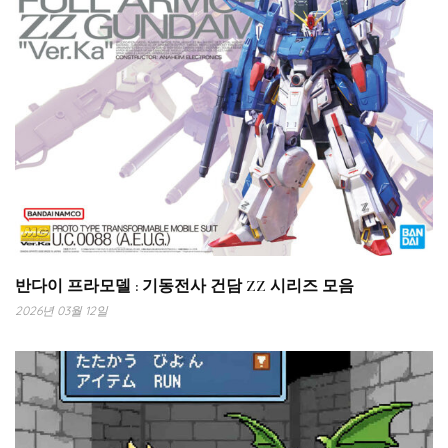
반다이 프라모델 : 기동전사 건담 ZZ 시리즈 모음
2026년 03월 12일