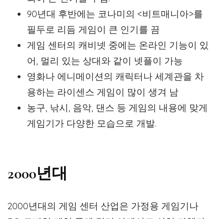
90년대 후반에는 코나미의 <비트매니아>를
필두로 리듬 게임이 큰 인기를 끔
게임 센터의 캐비넷 중에는 온라인 기능이 있
어, 멀리 있는 상대와 같이 넷플이 가능
영화나 에니메이션의 캐릭터나 세계관을 차
용하는 라이센스 게임이 많이 생겨 남
농구, 낚시, 음악, 댄스 등 게임의 내용에 맞게
게임기가 다양한 모습으로 개발.
2000년대
2000년대의 게임 센터 산업은 가정용 게임기나