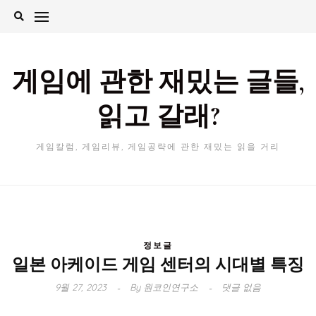
Skip
to
content
게임에 관한 재밌는 글들,
읽고 갈래?
게임칼럼, 게임리뷰, 게임공략에 관한 재밌는 읽을 거리
정보글
일본 아케이드 게임 센터의 시대별 특징
9월 27, 2023
By
원코인연구소
댓글 없음