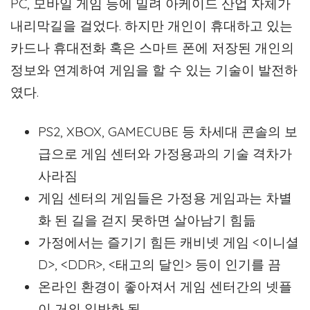
PC, 모바일 게임 등에 밀려 아케이드 산업 자체가
내리막길을 걸었다. 하지만 개인이 휴대하고 있는
카드나 휴대전화 혹은 스마트 폰에 저장된 개인의
정보와 연계하여 게임을 할 수 있는 기술이 발전하
였다.
PS2, XBOX, GAMECUBE 등 차세대 콘솔의 보
급으로 게임 센터와 가정용과의 기술 격차가
사라짐
게임 센터의 게임들은 가정용 게임과는 차별
화 된 길을 걷지 못하면 살아남기 힘듦
가정에서는 즐기기 힘든 캐비넷 게임 <이니셜
D>, <DDR>, <태고의 달인> 등이 인기를 끔
온라인 환경이 좋아져서 게임 센터간의 넷플
이 거의 일반화 됨