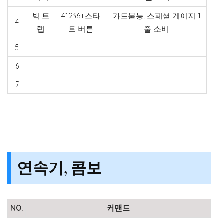
빅 트
41236+스타
가드불능, 스페셜 게이지 1
4
랩
트 버튼
줄 소비
5
6
7
연속기, 콤보
NO.
커맨드