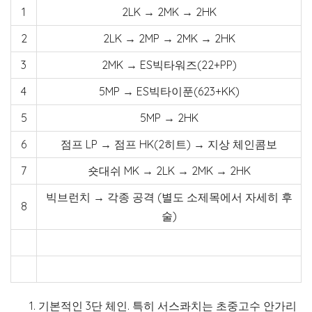
1
2LK → 2MK → 2HK
2
2LK → 2MP → 2MK → 2HK
3
2MK → ES빅타워즈(22+PP)
4
5MP → ES빅타이푼(623+KK)
5
5MP → 2HK
6
점프 LP → 점프 HK(2히트) → 지상 체인콤보
7
숏대쉬 MK → 2LK → 2MK → 2HK
빅브런치 → 각종 공격 (별도 소제목에서 자세히 후
8
술)
기본적인 3단 체인. 특히 서스콰치는 초중고수 안가리