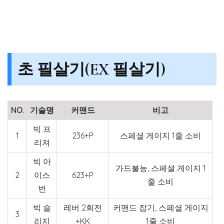
초 필살기(EX 필살기)
NO.
기술명
커맨드
비고
빅 프
1
236+P
스페셜 게이지 1줄 소비
리져
빅 아
가드불능, 스페셜 게이지 1
2
이스
623+P
줄 소비
번
빅 슬
레버 2회전
커맨드 잡기, 스페셜 게이지
3
리지
+KK
1줄 소비