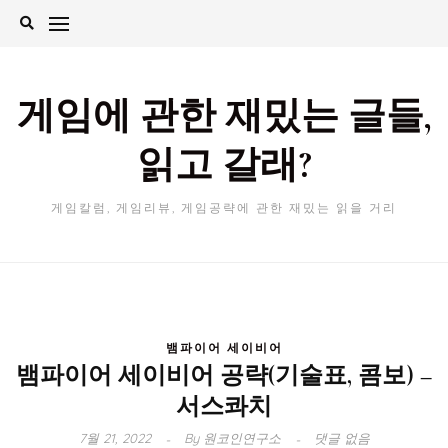
Skip
to
content
게임에 관한 재밌는 글들,
읽고 갈래?
게임칼럼, 게임리뷰, 게임공략에 관한 재밌는 읽을 거리
뱀파이어 세이비어
뱀파이어 세이비어 공략(기술표, 콤보) –
서스콰치
7월 21, 2022
By
원코인연구소
댓글 없음