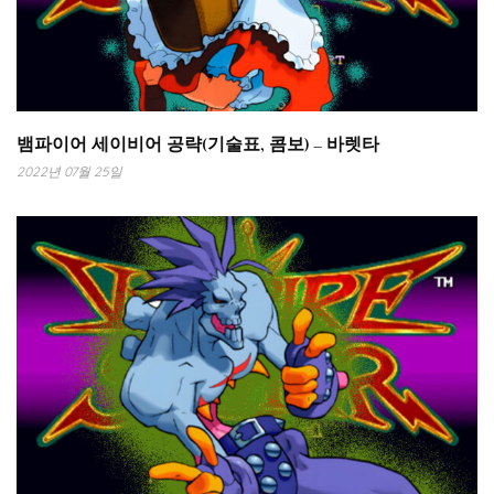
뱀파이어 세이비어 공략(기술표, 콤보) – 바렛타
2022년 07월 25일