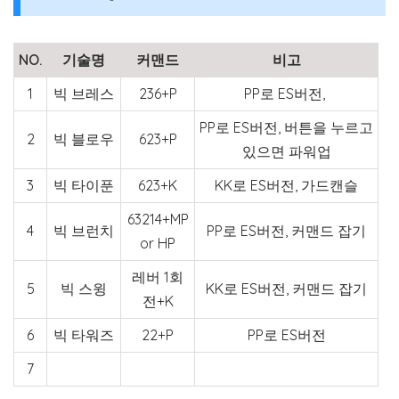
NO.
기술명
커맨드
비고
1
빅 브레스
236+P
PP로 ES버전,
PP로 ES버전, 버튼을 누르고
2
빅 블로우
623+P
있으면 파워업
3
빅 타이푼
623+K
KK로 ES버전, 가드캔슬
63214+MP
4
빅 브런치
PP로 ES버전, 커맨드 잡기
or HP
레버 1회
5
빅 스윙
KK로 ES버전, 커맨드 잡기
전+K
6
빅 타워즈
22+P
PP로 ES버전
7