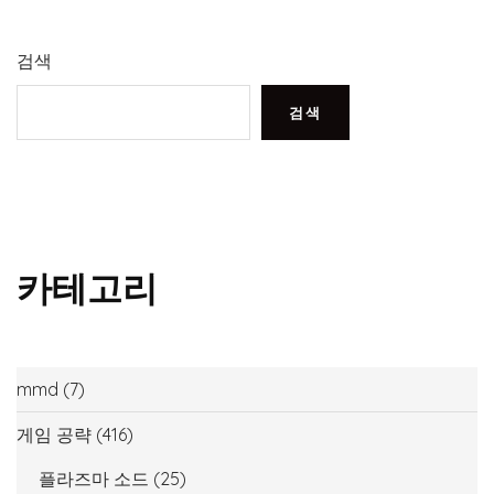
검색
검색
카테고리
mmd
(7)
게임 공략
(416)
플라즈마 소드
(25)