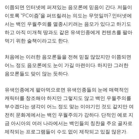
이쯤되면 인터넷에 퍼져있는 음모론에 믿음이 간다. 저들이
이토록 “PC이즘”을 퍼뜨릴려는 의도는 무엇일까? 인터넷에
서는 백인 우월주의를 멸종시키려는 음모가 있다고 하기도
하고 아직 미개척 땅과도 같은 유색인종에게 컨텐츠를 팔아
먹기 위한 술책이라고도 한다.
처음에는 이러한 음모론들을 전혀 믿질 않았지만 이쯤되면
어느 정도 음모론에도 눈이 가길 마련이다. 하지만 그러한
음모론들도 맞이 않는 듯하다.
유색인종에게 팔아먹으로면 유색인종들의 눈에 매력적인
캐릭터를 창조해야 하지만 그렇지도 않고 백인 우월주의를
부수겠다는 생각이 어느 정도 맞는 이야기인 것도 같지만 여
전히 문화계에서는 백인 우월주의가 강하다. 단적인 예로 지
금 아시아의 여러 나라에서는 백인들의 칭찬을 주요 골자로
제작되는 프로그램들이 수도 없이 제작되고 있질 않은가.