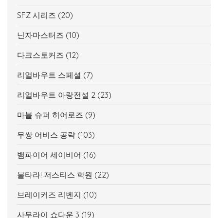
SFZ 시리즈
(20)
닌자마스터즈
(10)
다크스토커즈
(12)
리얼바우트 스페셜
(7)
리얼바우트 아랑전설 2
(23)
마블 슈퍼 히어로즈
(9)
무쌍 어비스 공략
(103)
뱀파이어 세이비어
(16)
불타라! 저스티스 학원
(22)
브레이커즈 리벤지
(10)
사무라이 쇼다운 3
(19)