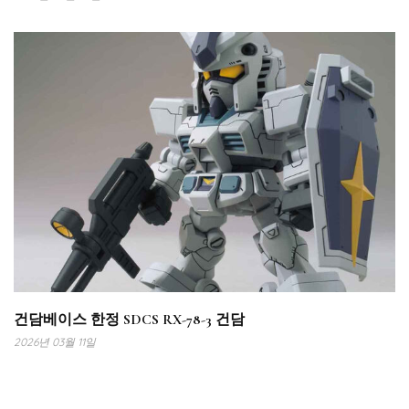
건담베이스 한정 SDCS RX-78-3 건담
2026년 03월 11일