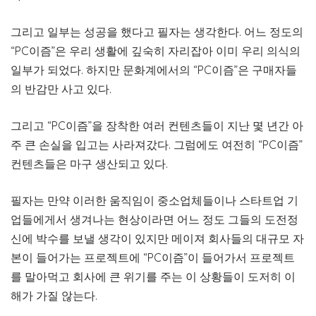
그리고 일부는 성공을 했다고 필자는 생각한다. 어느 정도의
“PC이즘”은 우리 생활에 깊숙히 자리잡아 이미 우리 의식의
일부가 되었다. 하지만 문화계에서의 “PC이즘”은 구매자들
의 반감만 사고 있다.
그리고 “PC이즘”을 장착한 여러 컨텐츠들이 지난 몇 년간 아
주 큰 손실을 입고는 사라져갔다. 그럼에도 여전히 “PC이즘”
컨텐츠들은 마구 생산되고 있다.
필자는 만약 이러한 움직임이 중소업체들이나 스타트업 기
업들에게서 생겨나는 현상이라면 어느 정도 그들의 도전정
신에 박수를 보낼 생각이 있지만 메이져 회사들의 대규모 자
본이 들어가는 프로젝트에 “PC이즘”이 들어가서 프로젝트
를 말아먹고 회사에 큰 위기를 주는 이 상황들이 도저히 이
해가 가질 않는다.