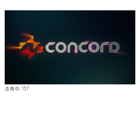
조회수: 137