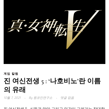
게임 칼럼
진 여신전생 5 : ‘나호비노’란 이름
의 유래
10월 7, 2021
By
원코인연구소
댓글 없음
진 여신전생 5 , 신들과 악마 그리고 인간이 그려가는 장대한