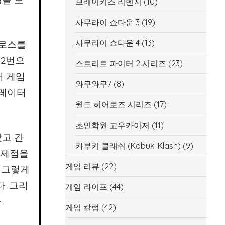
브레이커즈 리벤지
(10)
사무라이 쇼다운 3
(19)
사무라이 쇼다운 4
(13)
크로스를
 2번으
스트리트 파이터 2 시리즈
(23)
서 게임
와쿠와쿠7
(8)
뮬레이터
월드 히어로즈 시리즈
(17)
초인학원 고우카이저
(11)
고 간
카부키 클래쉬 (Kabuki Klash)
(9)
문제점을
게임 리뷰
(22)
 그렇게
. 그리
게임 라이프
(44)
.
게임 칼럼
(42)