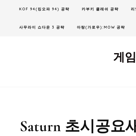
Skip
KOF 94(킹오파 94) 공략
카부키 클래쉬 공략
리
to
content
사무라이 쇼다운 3 공략
아랑(가로우):MOW 공략
게임
Saturn 초시공