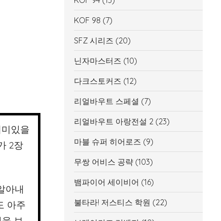
KOF 94
(13)
KOF 98
(7)
SFZ 시리즈
(20)
닌자마스터즈
(10)
다크스토커즈
(12)
리얼바우트 스페셜
(7)
리얼바우트 아랑전설 2
(23)
 재미있을
마블 슈퍼 히어로즈
(9)
가 2장
무쌍 어비스 공략
(103)
뱀파이어 세이비어
(16)
 알아내
불타라! 저스티스 학원
(22)
도 아주
을 보