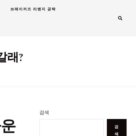
브레이커즈 리벤지 공략
갈래?
검색
가운
검
색