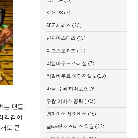
KOF 94
(13)
KOF 98
(7)
SFZ 시리즈
(20)
닌자마스터즈
(10)
다크스토커즈
(12)
리얼바우트 스페셜
(7)
리얼바우트 아랑전설 2
(23)
마블 슈퍼 히어로즈
(9)
무쌍 어비스 공략
(103)
하는 팬들
뱀파이어 세이비어
(16)
 타격감이
불타라! 저스티스 학원
(22)
서도 큰