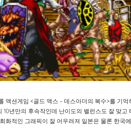
롤 액션게임 <골드 액스 – 데스아더의 복수>를 기억
스의 10년만의 후속작인데 난이도의 밸런스도 잘 맞고
 회화적인 그래픽이 잘 어우려져 일본은 물론 한국에