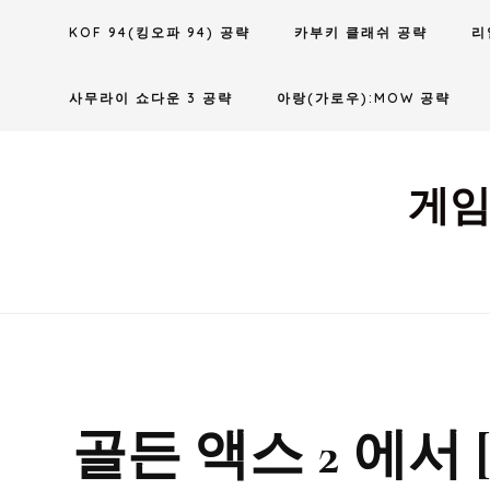
Skip
KOF 94(킹오파 94) 공략
카부키 클래쉬 공략
리
to
content
사무라이 쇼다운 3 공략
아랑(가로우):MOW 공략
게임
골든 액스 2 에서