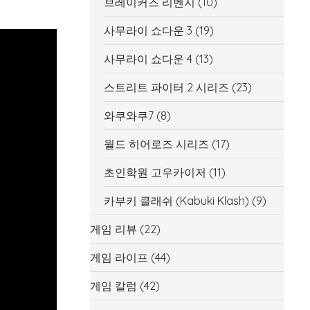
브레이커즈 리벤지
(10)
사무라이 쇼다운 3
(19)
사무라이 쇼다운 4
(13)
스트리트 파이터 2 시리즈
(23)
와쿠와쿠7
(8)
월드 히어로즈 시리즈
(17)
초인학원 고우카이저
(11)
카부키 클래쉬 (Kabuki Klash)
(9)
게임 리뷰
(22)
게임 라이프
(44)
게임 칼럼
(42)