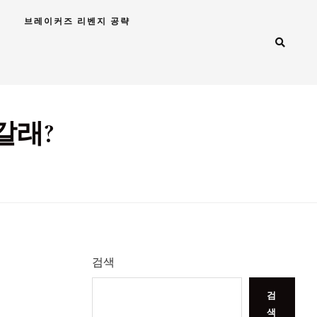
브레이커즈 리벤지 공략
갈래?
검색
검
색