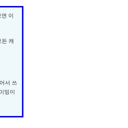
보면 이
모든 캐
끊어서 쓰
타이밍이