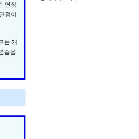
린 연참
 단점이
모든 캐
 연습을