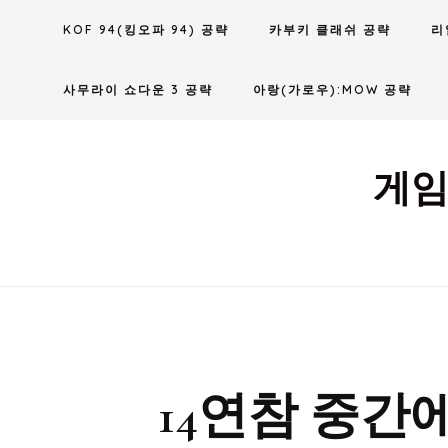
Skip
KOF 94(킹오파 94) 공략
카부키 클래쉬 공략
리
to
content
사무라이 쇼다운 3 공략
아랑(가로우):MOW 공략
게임
14연참 중간에