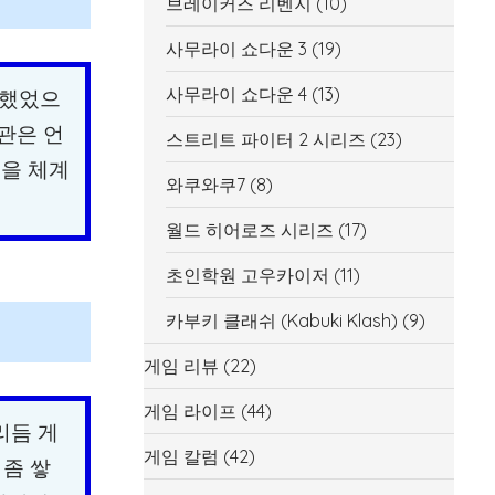
브레이커즈 리벤지
(10)
사무라이 쇼다운 3
(19)
사무라이 쇼다운 4
(13)
각했었으
관은 언
스트리트 파이터 2 시리즈
(23)
법을 체계
와쿠와쿠7
(8)
월드 히어로즈 시리즈
(17)
초인학원 고우카이저
(11)
카부키 클래쉬 (Kabuki Klash)
(9)
게임 리뷰
(22)
게임 라이프
(44)
리듬 게
게임 칼럼
(42)
 좀 쌓