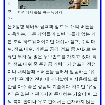
의
조
다리에서 불을 뿜는 유성킥
작
은 8방향 레버와 공격과 점프 두 개의 버튼을
사용하는, 다른 게임들과 별반 다를게 없는 기
본 조작 하드웨어이지만 대쉬나 점프, 수직 대
쉬, 점프 대쉬, 커맨드 공격, 점프 중 A+B 로 수
류탄 투하 등 많은 무브먼트를 가지고 있다. 특
히 점프 대쉬 중 주인공 캐릭터가 점프의 정점
이나 내려올때 A 버튼을 눌러서 발동하는 “유
성킥” 은 게임 전반 내내 남발하며 사용해도 될
만큼 아주 좋은 성능의 기술이다. 하지만 “유성
킥” 은 일본 기판에서만 존재하는 기술이며, 그
외 북미 판이나 유로 판에서는 존재하지 않는