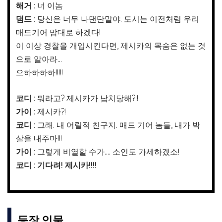
해거
: 너 이놈
댐드
: 당신은 너무 나댄단말야. 도시는 이전처럼 우리
매드기어 맘대로 하겠다!
이 이상 경찰을 개입시킨다면, 제시카의 목숨은 없는 것
으로 알아라…
으하하하하!!!!!
코디
: 뭐라고? 제시카가 납치당해?!!
가이
: 제시카?!
코디
: 그래. 내 어릴적 친구지. 매드 기어 놈들, 내가 박
살을 내주마!!!
가이
: 그렇게 비열할 수가…. 소인도 가세하겠소!
코디
:
기다려! 제시카!!!!
등장 인물