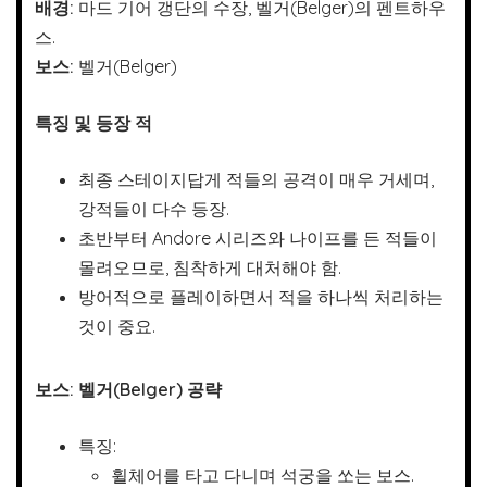
배경:
마드 기어 갱단의 수장, 벨거(Belger)의 펜트하우
스.
보스:
벨거(Belger)
특징 및 등장 적
최종 스테이지답게 적들의 공격이 매우 거세며,
강적들이 다수 등장.
초반부터 Andore 시리즈와 나이프를 든 적들이
몰려오므로, 침착하게 대처해야 함.
방어적으로 플레이하면서 적을 하나씩 처리하는
것이 중요.
보스: 벨거(Belger) 공략
특징:
휠체어를 타고 다니며 석궁을 쏘는 보스.