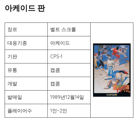
아케이드 판
장르
벨트 스크롤
대응기종
아케이드
기판
CPS-1
유통
캡콤
개발
캡콤
발매일
1989년12월14일
플레이어수
1인~2인