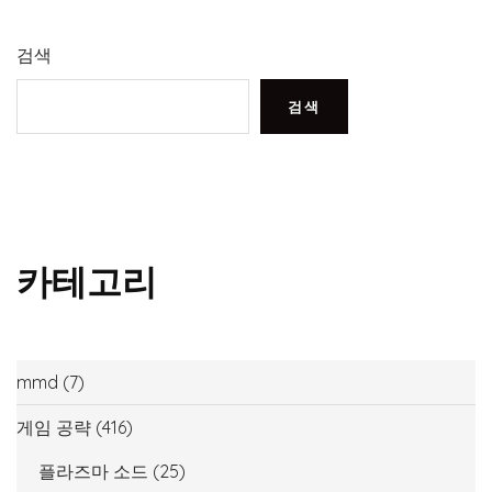
검색
검색
카테고리
mmd
(7)
게임 공략
(416)
플라즈마 소드
(25)