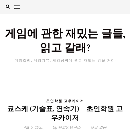
Skip
to
content
게임에 관한 재밌는 글들,
읽고 갈래?
게임칼럼, 게임리뷰, 게임공략에 관한 재밌는 읽을 거리
초인학원 고우카이저
쿄스케 (기술표, 연속기) – 초인학원 고
우카이저
4월 6, 2025
By
원코인연구소
댓글 없음