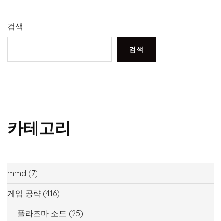
검색
검색
카테고리
mmd
(7)
게임 공략
(416)
플라즈마 소드
(25)