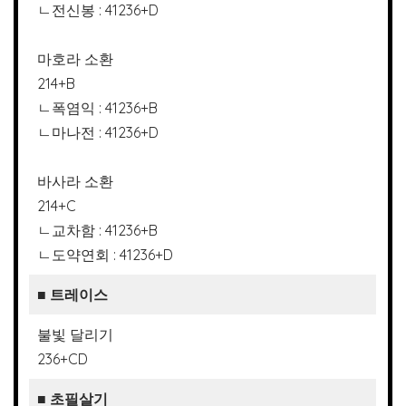
ㄴ전신봉 : 41236+D
마호라 소환
214+B
ㄴ폭염익 : 41236+B
ㄴ마나전 : 41236+D
바사라 소환
214+C
ㄴ교차함 : 41236+B
ㄴ도약연회 : 41236+D
■ 트레이스
불빛 달리기
236+CD
■ 초필살기