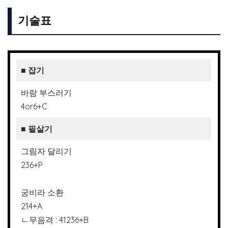
기술표
■ 잡기
바람 부스러기
4or6+C
■ 필살기
그림자 달리기
236+P
궁비라 소환
214+A
ㄴ무음격 : 41236+B