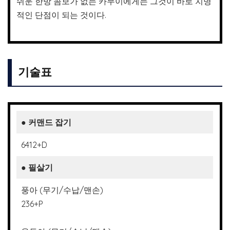
쉬운 한방 콤보가 없는 카무이에게는 그것이 바로 치명
적인 단점이 되는 것이다.
기술표
● 커맨드 잡기
6412+D
●
필살기
풍아 (무기/수납/맨손)
236+P