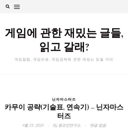
Skip
to
content
게임에 관한 재밌는 글들,
읽고 갈래?
게임칼럼, 게임리뷰, 게임공략에 관한 재밌는 읽을 거리
닌자마스터즈
카무이 공략(기술표, 연속기) – 닌자마스
터즈
4월 23, 2024
By
원코인연구소
댓글 없음