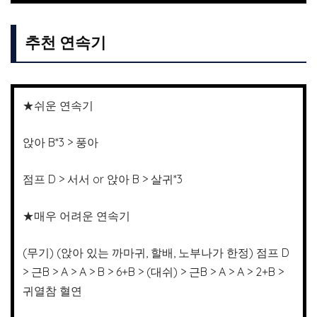
추천 연속기
★쉬운 연속기
앉아 B*3 > 풍아
점프 D > 서서 or 앉아 B > 살귀*3
★매우 어려운 연속기
(무기) (앉아 있는 까마귀, 할배, 노부나가 한정) 점프 D
> 근B > A > A > B > 6+B > (대쉬) > 근B > A > A > 2+B >
귀열참 혈연