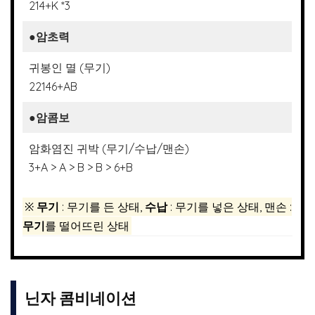
214+K *3
●
암초력
귀봉인 멸 (무기)
22146+AB
●
암콤보
암화염진 귀박 (무기/수납/맨손)
3+A > A > B > B > 6+B
※
무기
: 무기를 든 상태,
수납
: 무기를 넣은 상태, 맨손 :
무기
를 떨어뜨린 상태
닌자 콤비네이션