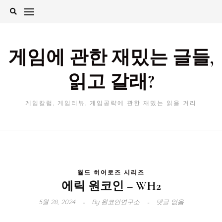
Skip
to
content
게임에 관한 재밌는 글들,
읽고 갈래?
게임칼럼, 게임리뷰, 게임공략에 관한 재밌는 읽을 거리
월드 히어로즈 시리즈
에릭 원코인 – WH2
5월 28, 2024
By
원코인연구소
댓글 없음