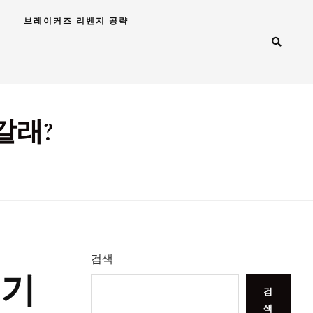
브레이커즈 리벤지 공략
갈래?
검색
속기
검
색