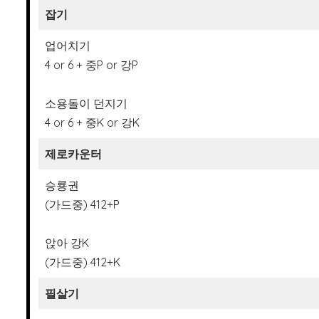
잡기
업어치기
4 or 6 + 중P or 강P
소용돌이 던지기
4 or 6 + 중K or 강K
제로카운터
승룡권
(가드중) 412+P
앉아 강K
(가드중) 412+K
필살기