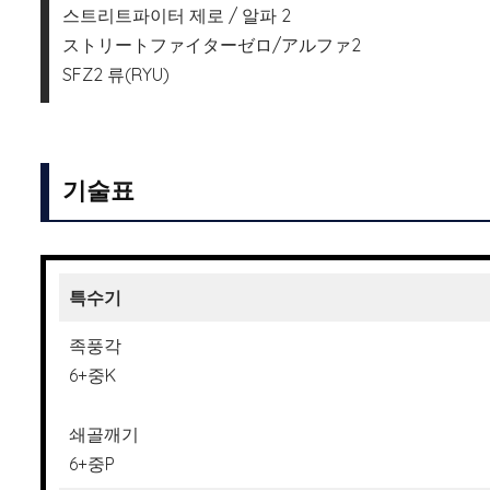
스트리트파이터 제로 / 알파 2
ストリートファイターゼロ/アルファ2
SFZ2 류(RYU)
기술표
특수기
족풍각
6+중K
쇄골깨기
6+중P