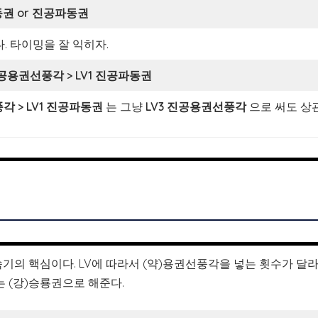
동권
or 진공파동권
 타이밍을 잘 익히자.
진공용권선풍각 > LV1 진공파동권
각 > LV1 진공파동권
는 그냥
LV3 진공용권선풍각
으로 써도 상
의 핵심이다. LV에 따라서 (약)용권선풍각을 넣는 횟수가 달라진
리는 (강)승룡권으로 해준다.