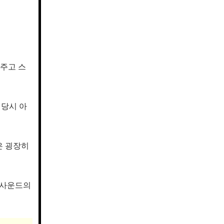
주고 스
 당시 아
은 굉장히
 사운드의