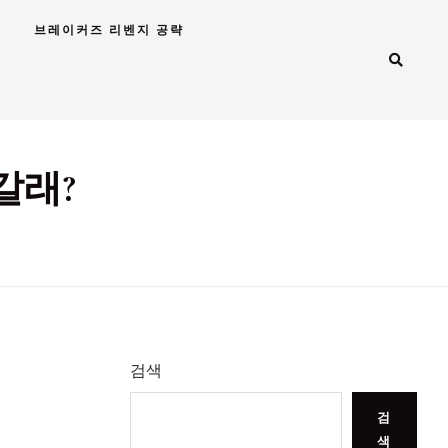
브레이커즈 리벤지 공략
갈래?
검색
검
색