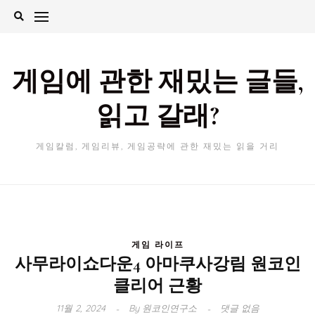
Skip
to
content
게임에 관한 재밌는 글들,
읽고 갈래?
게임칼럼, 게임리뷰, 게임공략에 관한 재밌는 읽을 거리
게임 라이프
사무라이쇼다운4 아마쿠사강림 원코인
클리어 근황
11월 2, 2024
By
원코인연구소
댓글 없음