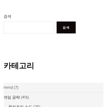
검색
검색
카테고리
mmd
(7)
게임 공략
(416)
플라즈마 소드
(25)