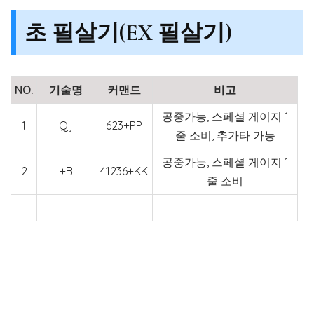
초 필살기(EX 필살기)
NO.
기술명
커맨드
비고
공중가능, 스페셜 게이지 1
1
Q.j
623+PP
줄 소비, 추가타 가능
공중가능, 스페셜 게이지 1
2
+B
41236+KK
줄 소비