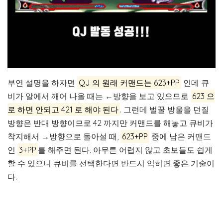
부연 설명을 하자면
QJ 의 원래 커맨드는 623+PP
인데 큐
비가 알에서 깨어 나올 때는 ←방향을 보고 있으므로
623 으
로 하면 안되고 421 로 해야 된다
. 그런데 벌꿀 방울을 던질
방향은 반대 방향이므로 42 까지만 커맨드를 해놓고 큐비가
착지해서 →방향으로 돌아설 때,
623+PP
중에 남은 커맨드
인
3+PP
를 해주면 된다. 아무튼 어렵지 않고 초보들도 쉽게
할 수 있으니 큐비를 선택한다면 반드시 익히면 좋은 기술이
다.