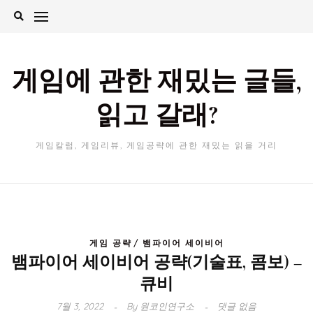
Skip
to
content
게임에 관한 재밌는 글들,
읽고 갈래?
게임칼럼, 게임리뷰, 게임공략에 관한 재밌는 읽을 거리
게임 공략
뱀파이어 세이비어
뱀파이어 세이비어 공략(기술표, 콤보) –
큐비
7월 3, 2022
By
원코인연구소
댓글 없음