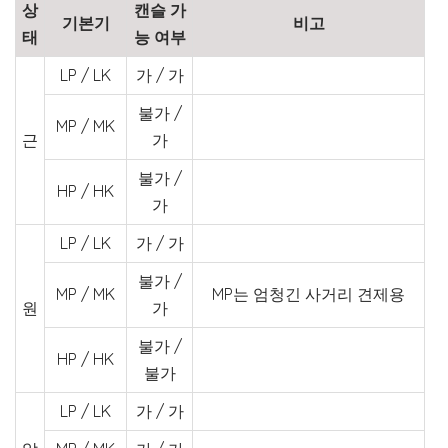
상
캔슬 가
기본기
비고
태
능 여부
LP / LK
가 / 가
불가 /
MP / MK
근
가
불가 /
HP / HK
가
LP / LK
가 / 가
불가 /
MP / MK
MP는 엄청긴 사거리 견제용
원
가
불가 /
HP / HK
불가
LP / LK
가 / 가