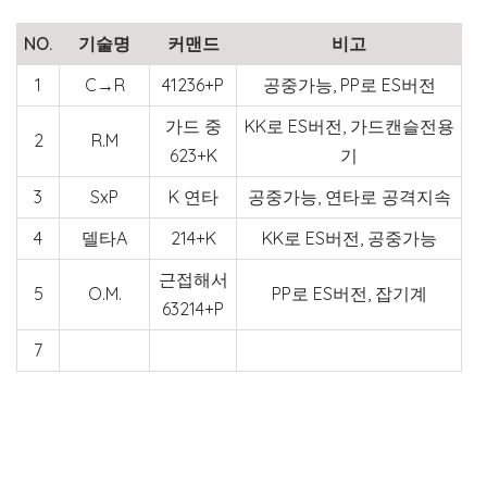
NO.
기술명
커맨드
비고
1
C→R
41236+P
공중가능, PP로 ES버전
가드 중
KK로 ES버전, 가드캔슬전용
2
R.M
623+K
기
3
SxP
K 연타
공중가능, 연타로 공격지속
4
델타A
214+K
KK로 ES버전, 공중가능
근접해서
5
O.M.
PP로 ES버전, 잡기계
63214+P
7