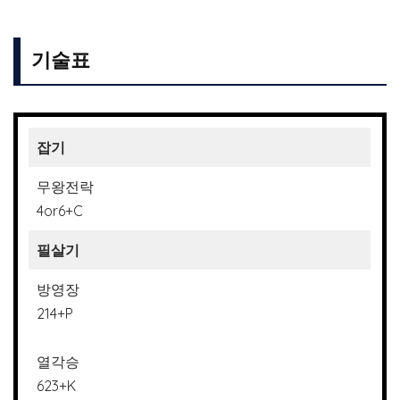
기술표
잡기
무왕전락
4or6+C
필살기
방영장
214+P
열각승
623+K