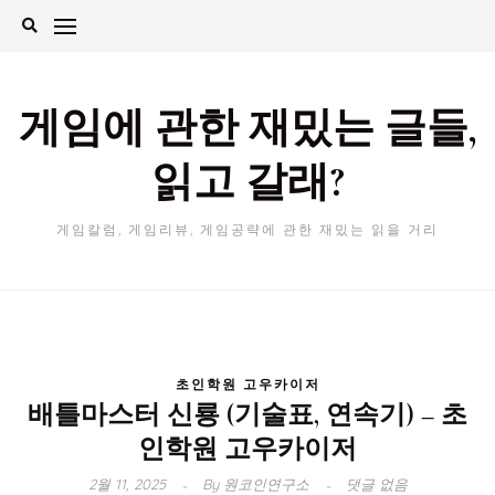
Skip
to
content
게임에 관한 재밌는 글들,
읽고 갈래?
게임칼럼, 게임리뷰, 게임공략에 관한 재밌는 읽을 거리
초인학원 고우카이저
배틀마스터 신룡 (기술표, 연속기) – 초
인학원 고우카이저
2월 11, 2025
By
원코인연구소
댓글 없음