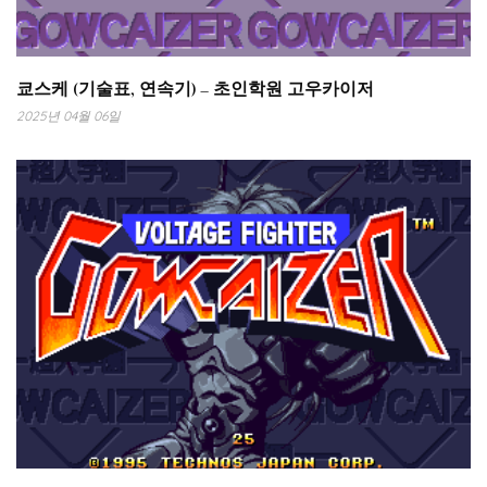
쿄스케 (기술표, 연속기) – 초인학원 고우카이저
2025년 04월 06일