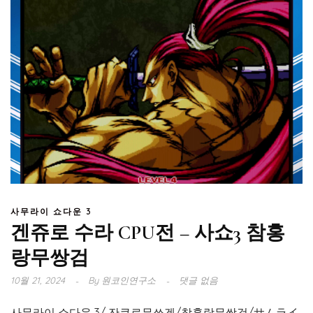
사무라이 쇼다운 3
겐쥬로 수라 CPU전 – 사쇼3 참홍
랑무쌍검
10월 21, 2024
By
원코인연구소
댓글 없음
사무라이 쇼다운 3/ 잔쿠로무쏘겐/참홍랑무쌍검/サムライ