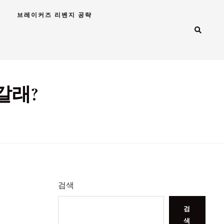
브레이커즈 리벤지 공략
갈래?
검색
검
색