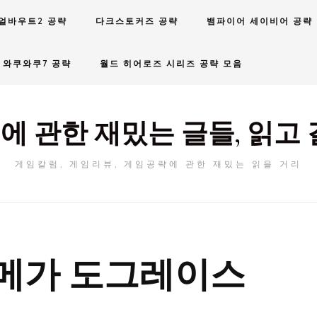
얼바우트2 공략
다크스토커즈 공략
뱀파이어 세이비어 공략
와쿠와쿠7 공략
월드 히어로즈 시리즈 공략 모음
에 관한 재밌는 글들, 읽고 
게임칼럼, 게임리뷰, 게임공략에 관한 재밌는 읽을 거리
E메가 도그레이스