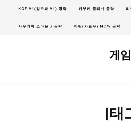
Skip
KOF 94(킹오파 94) 공략
카부키 클래쉬 공략
리
to
content
사무라이 쇼다운 3 공략
아랑(가로우):MOW 공략
게임
[태