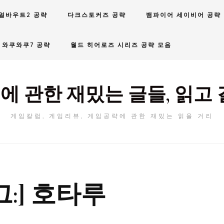
얼바우트2 공략
다크스토커즈 공략
뱀파이어 세이비어 공략
와쿠와쿠7 공략
월드 히어로즈 시리즈 공략 모음
에 관한 재밌는 글들, 읽고 
게임칼럼, 게임리뷰, 게임공략에 관한 재밌는 읽을 거리
그:]
호타루