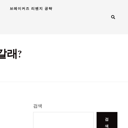
브레이커즈 리벤지 공략
갈래?
검색
검
색