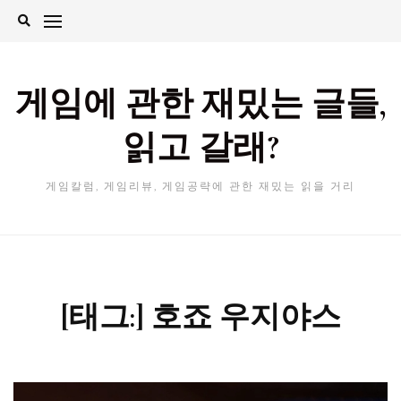
Skip
to
content
게임에 관한 재밌는 글들,
읽고 갈래?
게임칼럼, 게임리뷰, 게임공략에 관한 재밌는 읽을 거리
[태그:]
호죠 우지야스