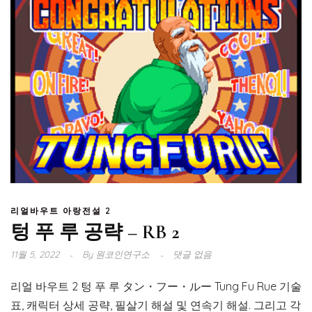
리얼바우트 아랑전설 2
텅 푸 루 공략 – RB 2
11월 5, 2022
By
원코인연구소
댓글 없음
리얼 바우트 2 텅 푸 루 タン・フー・ルー Tung Fu Rue 기술
표, 캐릭터 상세 공략, 필살기 해설 및 연속기 해설. 그리고 각