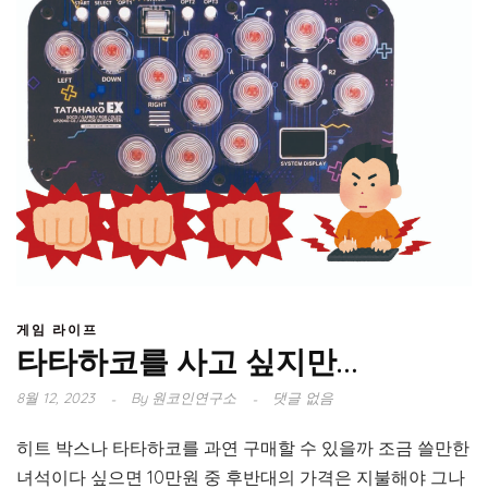
게임 라이프
타타하코를 사고 싶지만…
8월 12, 2023
By
원코인연구소
댓글 없음
히트 박스나 타타하코를 과연 구매할 수 있을까 조금 쓸만한
녀석이다 싶으면 10만원 중 후반대의 가격은 지불해야 그나