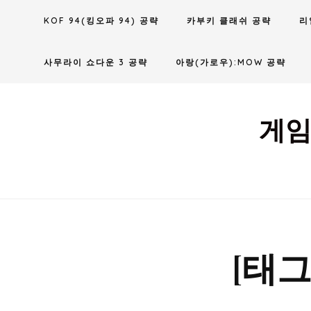
Skip
KOF 94(킹오파 94) 공략
카부키 클래쉬 공략
리
to
content
사무라이 쇼다운 3 공략
아랑(가로우):MOW 공략
게임
[태그