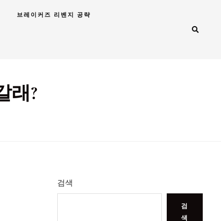
브레이커즈 리벤지 공략
갈래?
검색
검
색