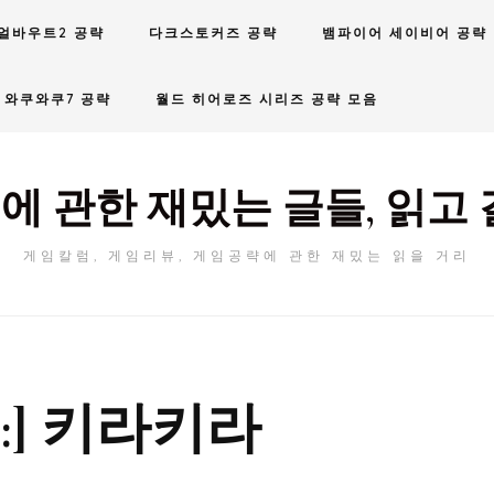
얼바우트2 공략
다크스토커즈 공략
뱀파이어 세이비어 공략
와쿠와쿠7 공략
월드 히어로즈 시리즈 공략 모음
에 관한 재밌는 글들, 읽고 
게임칼럼, 게임리뷰, 게임공략에 관한 재밌는 읽을 거리
:]
키라키라